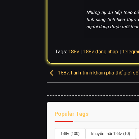
Những dự án tiếp theo có
tính sang tính hiện thực
người dùng được mời tham 
Tags:
188v
|
188v đăng nhập
|
telegr
188v: hành trình khám phá thế giới số 
Popular Tags
188v (100)
khuyến mãi 188v (10)