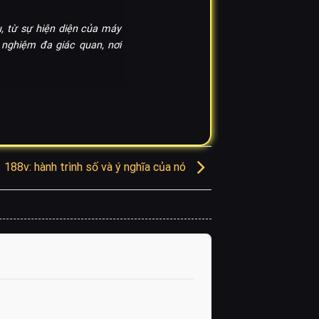
, từ sự hiện diện của máy
 nghiệm đa giác quan, nơi
188v: hành trình số và ý nghĩa của nó