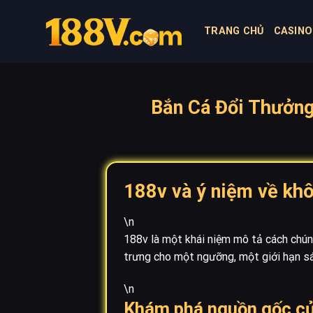
Skip
to
TRANG CHỦ
CASINO
content
Bắn Cá Đổi Thưởng 
188v và ý niệm về khô
\n
188v là một khái niệm mô tả cách chúng
trưng cho một ngưỡng, một giới hạn sá
\n
Khám phá nguồn gốc c