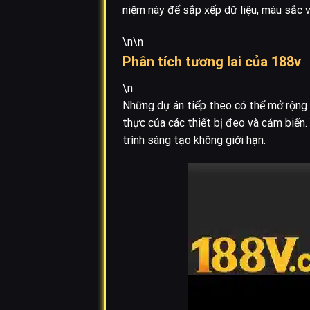
niệm này để sắp xếp dữ liệu, màu sắc 
\n
\n
Phân tích tương lai của 188v
\n
Những dự án tiếp theo có thể mở rộng 1
thực của các thiết bị đeo và cảm biến
trình sáng tạo không giới hạn.