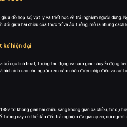
 giữa đồ hoạ số, vật lý và triết học về trải nghiệm người dùng
ển đổi giữa hai chiều của thực tế và ảo tưởng, mở ra những cách 
 kế hiện đại
 ra bố cục linh hoạt, tương tác động và cảm giác chuyển động liên
và hình ảnh sao cho người xem cảm nhận được nhịp điệu và sự tư
88v từ không gian hai chiều sang không gian ba chiều, từ sự hiệ
. Ý tưởng này có thể dẫn đến trải nghiệm đa giác quan, nơi ngườ