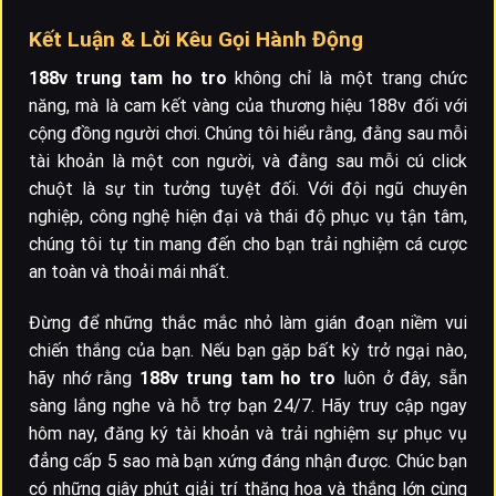
Kết Luận & Lời Kêu Gọi Hành Động
188v trung tam ho tro
không chỉ là một trang chức
năng, mà là cam kết vàng của thương hiệu 188v đối với
cộng đồng người chơi. Chúng tôi hiểu rằng, đằng sau mỗi
tài khoản là một con người, và đằng sau mỗi cú click
chuột là sự tin tưởng tuyệt đối. Với đội ngũ chuyên
nghiệp, công nghệ hiện đại và thái độ phục vụ tận tâm,
chúng tôi tự tin mang đến cho bạn trải nghiệm cá cược
an toàn và thoải mái nhất.
Đừng để những thắc mắc nhỏ làm gián đoạn niềm vui
chiến thắng của bạn. Nếu bạn gặp bất kỳ trở ngại nào,
hãy nhớ rằng
188v trung tam ho tro
luôn ở đây, sẵn
sàng lắng nghe và hỗ trợ bạn 24/7. Hãy truy cập
ngay
hôm nay, đăng ký tài khoản và trải nghiệm sự phục vụ
đẳng cấp 5 sao mà bạn xứng đáng nhận được. Chúc bạn
có những giây phút giải trí thăng hoa và thắng lớn cùng