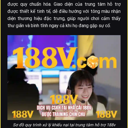
được quy chuẩn hóa. Giao diện của trung tâm hỗ trợ
được thiết kế tinh tế, dễ điều hướng với tông màu nhận
diện thương hiệu đặc trưng, giúp người chơi cảm thấy
thư giãn và bình tĩnh ngay cả khi họ đang gặp sự cố.
Sơ đồ quy trình xử lý khiếu nại tại trung tâm hỗ trợ 188v