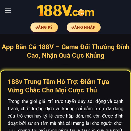
Skip
to
content
ĐĂNG KÝ
ĐĂNG NHẬP
App Bắn Cá 188V – Game Đổi Thưởng Đỉnh
Cao, Nhận Quà Cực Khủng
188v Trung Tâm Hỗ Trợ: Điểm Tựa
Vững Chắc Cho Mọi Cược Thủ
Trong thế giới giải trí trực tuyến đầy sôi động và cạnh
tranh, chất lượng dịch vụ không chỉ nằm ở sự đa dạng
của trò chơi hay tỷ lệ cược hấp dẫn, mà còn được định
đoạt bởi sự an tâm mà nhà cái mang lại cho người chơi.
Tại
, chúng tôi hiểu rằng niềm tin là tài sản quý giá nhất.