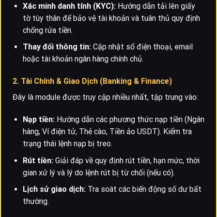
Xác minh danh tính (KYC):
Hướng dẫn tải lên giấy
tờ tùy thân để bảo vệ tài khoản và tuân thủ quy định
chống rửa tiền.
Thay đổi thông tin:
Cập nhật số điện thoại, email
hoặc tài khoản ngân hàng chính chủ.
2. Tài Chính & Giao Dịch (Banking & Finance)
Đây là module được truy cập nhiều nhất, tập trung vào:
Nạp tiền:
Hướng dẫn các phương thức nạp tiền (Ngân
hàng, Ví điện tử, Thẻ cào, Tiền ảo USDT). Kiểm tra
trạng thái lệnh nạp bị treo.
Rút tiền:
Giải đáp về quy định rút tiền, hạn mức, thời
gian xử lý và lý do lệnh rút bị từ chối (nếu có).
Lịch sử giao dịch:
Tra soát các biến động số dư bất
thường.