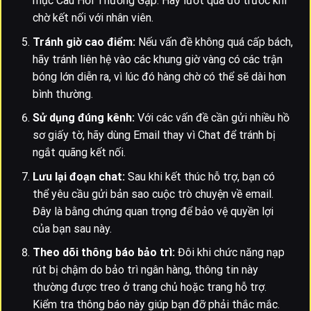
mục Câu Hỏi Thường Gặp. Hãy lướt qua đó trước khi
chờ kết nối với nhân viên.
Tránh giờ cao điểm:
Nếu vấn đề không quá cấp bách,
hãy tránh liên hệ vào các khung giờ vàng có các trận
bóng lớn diễn ra, vì lúc đó hàng chờ có thể sẽ dài hơn
bình thường.
Sử dụng đúng kênh:
Với các vấn đề cần gửi nhiều hồ
sơ giấy tờ, hãy dùng Email thay vì Chat để tránh bị
ngắt quãng kết nối.
Lưu lại đoạn chat:
Sau khi kết thúc hỗ trợ, bạn có
thể yêu cầu gửi bản sao cuộc trò chuyện về email.
Đây là bằng chứng quan trọng để bảo vệ quyền lợi
của bạn sau này.
Theo dõi thông báo bảo trì:
Đôi khi chức năng nạp
rút bị chậm do bảo trì ngân hàng, thông tin này
thường được treo ở trang chủ hoặc trang hỗ trợ.
Kiểm tra thông báo này giúp bạn đỡ phải thắc mắc.