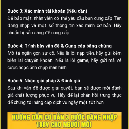
Bước 3: Xác minh tài khoản (Nếu cần)
Để bảo mật, nhân viên có thể yêu cầu bạn cung cấp Tên
đăng nhập và một số thông tin xác minh cơ bản. Hãy
chuẩn bị sẵn sàng để cung cấp.
Bước 4: Trình bày vấn đề & Cung cấp bằng chứng
Mô tả ngắn gọn sự cố. Nếu là lỗi nạp tiền, hãy gửi kèm
biên lai chuyển khoản. Nếu là lỗi game, hãy gửi mã vé
cược hoặc ảnh chụp màn hình.
Bước 5: Nhận giải pháp & Đánh giá
Sau khi vấn đề được giải quyết, bạn sẽ được mời đánh
giá chất lượng phục vụ. Hãy để lại phản hồi trung thực
để chúng tôi nâng cấp dịch vụ ngày một tốt hơn.