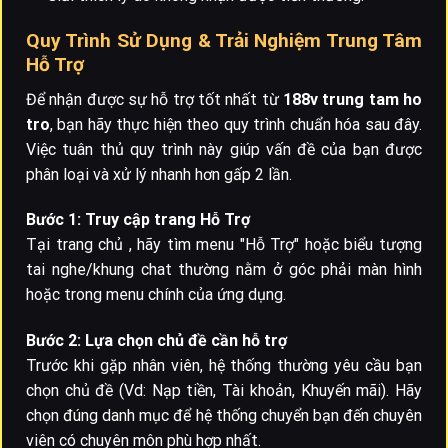
Quy Trình Sử Dụng & Trải Nghiệm Trung Tâm
Hỗ Trợ
Để nhận được sự hỗ trợ tốt nhất từ
188v trung tam ho
tro
, bạn hãy thực hiện theo quy trình chuẩn hóa sau đây.
Việc tuân thủ quy trình này giúp vấn đề của bạn được
phân loại và xử lý nhanh hơn gấp 2 lần.
Bước 1: Truy cập trang Hỗ Trợ
Tại trang chủ
, hãy tìm menu "Hỗ Trợ" hoặc biểu tượng
tai nghe/khung chat thường nằm ở góc phải màn hình
hoặc trong menu chính của ứng dụng.
Bước 2: Lựa chọn chủ đề cần hỗ trợ
Trước khi gặp nhân viên, hệ thống thường yêu cầu bạn
chọn chủ đề (Vd: Nạp tiền, Tài khoản, Khuyến mãi). Hãy
chọn đúng danh mục để hệ thống chuyển bạn đến chuyên
viên có chuyên môn phù hợp nhất.