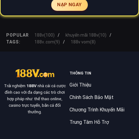
NẠP NGAY
POPULAR
188v(100)
khuyến mãi 188v(10)
TAGS:
188v..com(9)
188v vom(8)
THÔNG TIN
Giới Thiệu
Trải nghiệm
188V
nhà cái cá cược
đỉnh cao với đa dạng các trò chơi
Chính Sách Bảo Mật
hợp pháp như: thể thao online,
casino trực tuyến, bắn cá đổi
Chương Trình Khuyến Mãi
thưởng.
Trung Tâm Hỗ Trợ