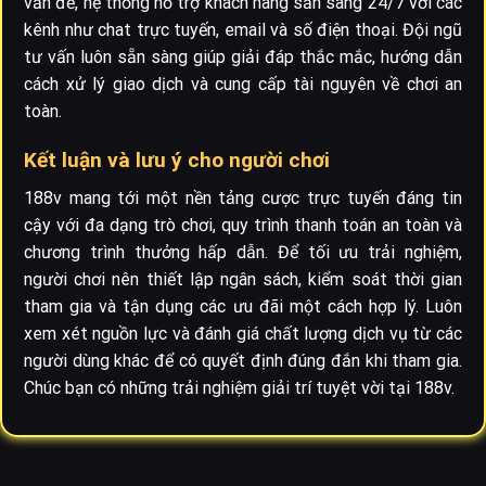
vấn đề, hệ thống hỗ trợ khách hàng sẵn sàng 24/7 với các
kênh như chat trực tuyến, email và số điện thoại. Đội ngũ
tư vấn luôn sẵn sàng giúp giải đáp thắc mắc, hướng dẫn
cách xử lý giao dịch và cung cấp tài nguyên về chơi an
toàn.
Kết luận và lưu ý cho người chơi
188v mang tới một nền tảng cược trực tuyến đáng tin
cậy với đa dạng trò chơi, quy trình thanh toán an toàn và
chương trình thưởng hấp dẫn. Để tối ưu trải nghiệm,
người chơi nên thiết lập ngân sách, kiểm soát thời gian
tham gia và tận dụng các ưu đãi một cách hợp lý. Luôn
xem xét nguồn lực và đánh giá chất lượng dịch vụ từ các
người dùng khác để có quyết định đúng đắn khi tham gia.
Chúc bạn có những trải nghiệm giải trí tuyệt vời tại 188v.