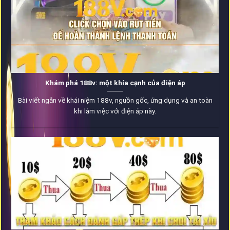
Khám phá 188v: một khía cạnh của điện áp
Bài viết ngắn về khái niệm 188v, nguồn gốc, ứng dụng và an toàn
khi làm việc với điện áp này.