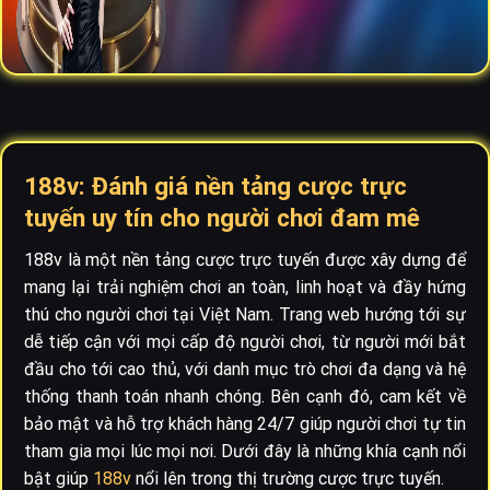
188v: Đánh giá nền tảng cược trực
tuyến uy tín cho người chơi đam mê
188v là một nền tảng cược trực tuyến được xây dựng để
mang lại trải nghiệm chơi an toàn, linh hoạt và đầy hứng
thú cho người chơi tại Việt Nam. Trang web hướng tới sự
dễ tiếp cận với mọi cấp độ người chơi, từ người mới bắt
đầu cho tới cao thủ, với danh mục trò chơi đa dạng và hệ
thống thanh toán nhanh chóng. Bên cạnh đó, cam kết về
bảo mật và hỗ trợ khách hàng 24/7 giúp người chơi tự tin
tham gia mọi lúc mọi nơi. Dưới đây là những khía cạnh nổi
bật giúp
188v
nổi lên trong thị trường cược trực tuyến.