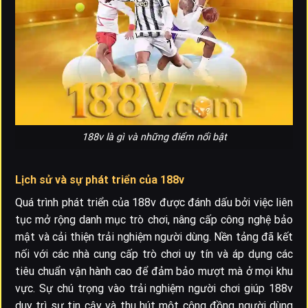
188v là gì và những điểm nổi bật
Lịch sử và sự phát triển của 188v
Quá trình phát triển của 188v được đánh dấu bởi việc liên
tục mở rộng danh mục trò chơi, nâng cấp công nghệ bảo
mật và cải thiện trải nghiệm người dùng. Nền tảng đã kết
nối với các nhà cung cấp trò chơi uy tín và áp dụng các
tiêu chuẩn vận hành cao để đảm bảo mượt mà ở mọi khu
vực. Sự chú trọng vào trải nghiệm người chơi giúp 188v
duy trì sự tin cậy và thu hút một cộng đồng người dùng