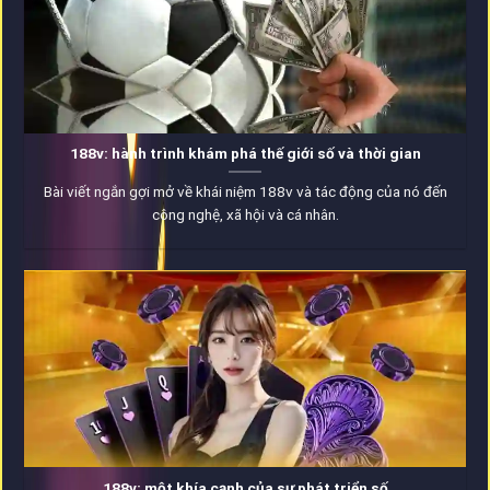
188v: hành trình khám phá thế giới số và thời gian
Bài viết ngắn gợi mở về khái niệm 188v và tác động của nó đến
công nghệ, xã hội và cá nhân.
188v: một khía cạnh của sự phát triển số