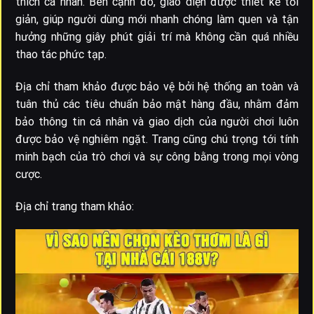
thích cá nhân. Bên cạnh đó, giao diện được thiết kế tối
giản, giúp người dùng mới nhanh chóng làm quen và tận
hưởng những giây phút giải trí mà không cần quá nhiều
thao tác phức tạp.
Địa chỉ tham khảo được bảo vệ bởi hệ thống an toàn và
tuân thủ các tiêu chuẩn bảo mật hàng đầu, nhằm đảm
bảo thông tin cá nhân và giao dịch của người chơi luôn
được bảo vệ nghiêm ngặt. Trang cũng chú trọng tới tính
minh bạch của trò chơi và sự công bằng trong mọi vòng
cược.
Địa chỉ trang tham khảo: