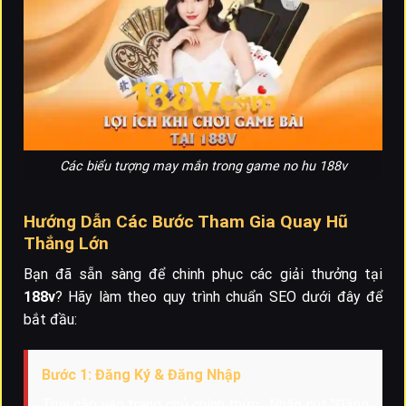
Các biểu tượng may mắn trong game no hu 188v
Hướng Dẫn Các Bước Tham Gia Quay Hũ
Thắng Lớn
Bạn đã sẵn sàng để chinh phục các giải thưởng tại
188v
? Hãy làm theo quy trình chuẩn SEO dưới đây để
bắt đầu:
Bước 1: Đăng Ký & Đăng Nhập
Truy cập vào trang chủ chính thức
. Nhấn nút "Đăng