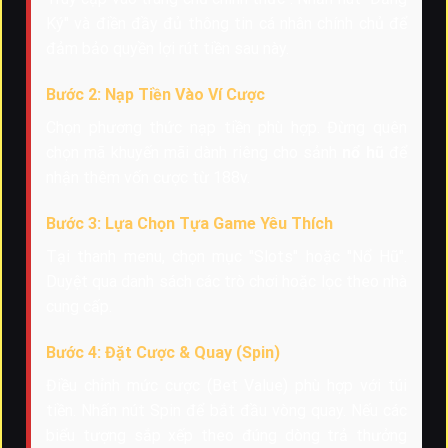
Ký" và điền đầy đủ thông tin cá nhân chính chủ để
đảm bảo quyền lợi rút tiền sau này.
Bước 2: Nạp Tiền Vào Ví Cược
Chọn phương thức nạp tiền phù hợp. Đừng quên
chọn mã khuyến mãi dành riêng cho sảnh
nổ hũ
để
nhận thêm vốn cược từ 188v.
Bước 3: Lựa Chọn Tựa Game Yêu Thích
Tại thanh menu, chọn mục "Slots" hoặc "Nổ Hũ".
Duyệt qua danh sách các trò chơi hoặc lọc theo nhà
cung cấp.
Bước 4: Đặt Cược & Quay (Spin)
Điều chỉnh mức cược (Bet Value) phù hợp với túi
tiền. Nhấn nút Spin để bắt đầu vòng quay. Nếu các
biểu tượng sắp xếp theo đúng dòng trả thưởng