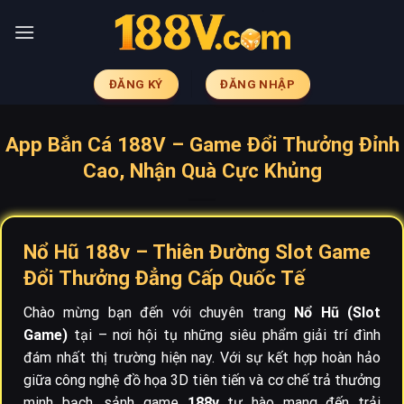
Skip
to
content
ĐĂNG KÝ
ĐĂNG NHẬP
App Bắn Cá 188V – Game Đổi Thưởng Đỉnh
Cao, Nhận Quà Cực Khủng
Nổ Hũ 188v – Thiên Đường Slot Game
Đổi Thưởng Đẳng Cấp Quốc Tế
Chào mừng bạn đến với chuyên trang
Nổ Hũ (Slot
Game)
tại
– nơi hội tụ những siêu phẩm giải trí đình
đám nhất thị trường hiện nay. Với sự kết hợp hoàn hảo
giữa công nghệ đồ họa 3D tiên tiến và cơ chế trả thưởng
minh bạch, sảnh game
188v
tự hào mang đến trải