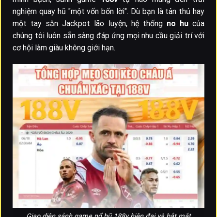
nghiệm quay hũ "một vốn bốn lời". Dù bạn là tân thủ hay
một tay săn Jackpot lão luyện, hệ thống
no hu
của
chúng tôi luôn sẵn sàng đáp ứng mọi nhu cầu giải trí với
cơ hội làm giàu không giới hạn.
Giao diện sảnh game nổ hũ 188v hiện đại và bắt mắt