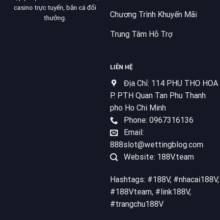
casino trực tuyến, bắn cá đổi
Chương Trình Khuyến Mãi
thưởng.
Trung Tâm Hỗ Trợ
LIÊN HỆ
Địa Chỉ: 114 PHU THO HOA
P. PTH Quan Tan Phu Thanh
pho Ho Chi Minh
Phone: 0967316136
Email:
888slot@wettingblog.com
Website: 188V.team
Hashtags: #188V, #nhacai188V,
#188Vteam, #link188V,
#trangchu188V