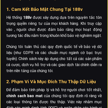
1. Cam Kết Bảo Mật Chung Tại 188v
Hệ thống
188v
được xây dựng dựa trên nguyên tắc tôn
trọng quyền riêng tư của mọi khách hàng. Khi truy cập
vào
, người chơi được đảm bảo rằng mọi hoạt động
tương tác đều nằm trong khuôn khổ bảo vệ nghiêm ngặt.
Chúng tôi tuân thủ các quy định quốc tế về bảo vệ dữ
liệu (như GDPR và các chuẩn mực ngành cờ bạc trực
tuyến). Chính sách này áp dụng cho tất cả các sản phẩm
cá cược, dịch vụ hỗ trợ và các giao dịch tài chính diễn ra
trên nền tảng của chúng tôi.
2. Phạm Vi Và Mục Đích Thu Thập Dữ Liệu
Để đảm bảo tính pháp lý và hỗ trợ người chơi tốt nhất,
chinh sach bao mat
của chúng tôi quy định rõ ràng về
các loại thông tin được thu thập. Việc này nhằm mục
đích xác minh danh tính (KYC) và ngăn chặn các hành vi