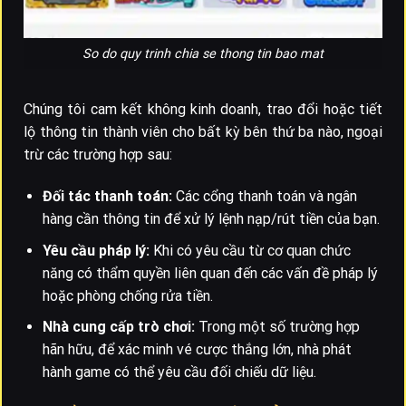
So do quy trinh chia se thong tin bao mat
Chúng tôi cam kết không kinh doanh, trao đổi hoặc tiết
lộ thông tin thành viên cho bất kỳ bên thứ ba nào, ngoại
trừ các trường hợp sau:
Đối tác thanh toán:
Các cổng thanh toán và ngân
hàng cần thông tin để xử lý lệnh nạp/rút tiền của bạn.
Yêu cầu pháp lý:
Khi có yêu cầu từ cơ quan chức
năng có thẩm quyền liên quan đến các vấn đề pháp lý
hoặc phòng chống rửa tiền.
Nhà cung cấp trò chơi:
Trong một số trường hợp
hãn hữu, để xác minh vé cược thắng lớn, nhà phát
hành game có thể yêu cầu đối chiếu dữ liệu.