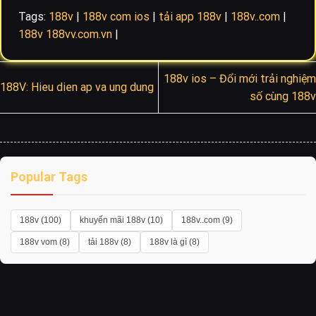
Tags:
188v
|
188v com ios
|
tải app 188v
|
188v..com
|
188v 188vv.com.vn
|
188v ios – Đổi mới trải nghiệm
188V: Hieu dien ap va ung dung
số cùng 188v
Popular Tags
188v (100)
khuyến mãi 188v (10)
188v..com (9)
188v vom (8)
tải 188v (8)
188v là gì (8)