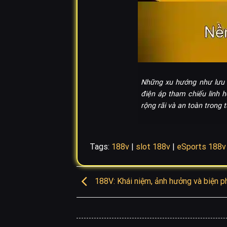
Những xu hướng như lưu t
điện áp tham chiếu linh h
rộng rãi và an toàn trong t
Tags:
188v
|
slot 188v
|
eSports 188v
188V: Khái niệm, ảnh hưởng và biện p