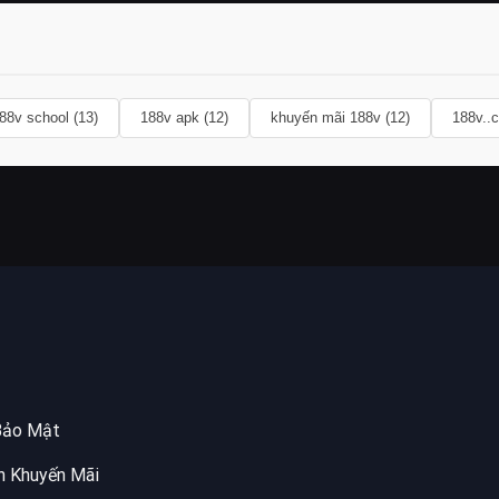
88v school (13)
188v apk (12)
khuyến mãi 188v (12)
188v..
Bảo Mật
h Khuyến Mãi