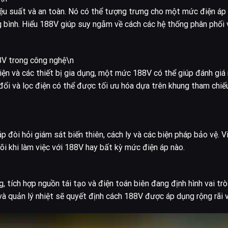
ệu suất và an toàn. Nó có thể tượng trưng cho một mức điện áp h
ng bình. Hiểu 188V giúp suy ngẫm về cách các hệ thống phân phối 
8V trong công nghệ
\n
iện và các thiết bị gia dụng, một mức 188V có thể giúp đánh giá
 đổi và lọc điện có thể được tối ưu hóa dựa trên khung tham chiế
 đòi hỏi giám sát biến thiên, cách ly và các biện pháp bảo vệ. V
lõi khi làm việc với 188V hay bất kỳ mức điện áp nào.
 tích hợp nguồn tái tạo và điện toán biên đang định hình vai tr
 và quản lý nhiệt sẽ quyết định cách 188V được áp dụng rộng rãi v