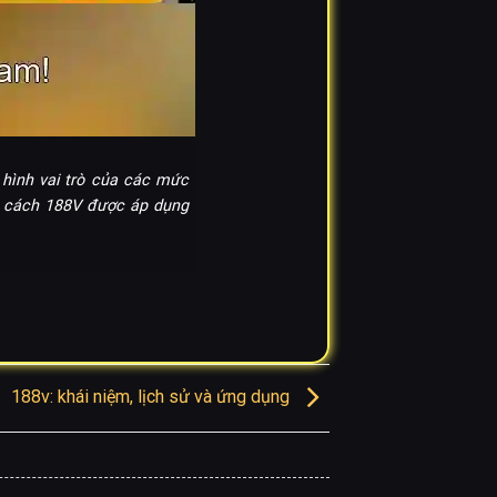
 hình vai trò của các mức
ịnh cách 188V được áp dụng
188v: khái niệm, lịch sử và ứng dụng