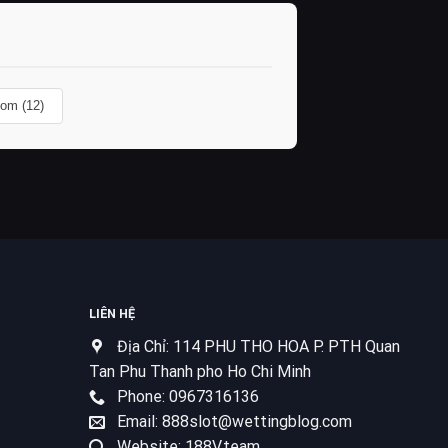
com (12)
LIÊN HỆ
Địa Chỉ: 114 PHU THO HOA P. PTH Quan
Tan Phu Thanh pho Ho Chi Minh
Phone: 0967316136
Email:
888slot@wettingblog.com
Website: 188V.team