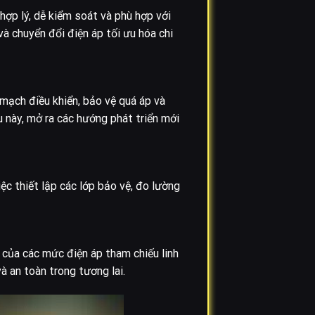
ợp lý, dễ kiểm soát và phù hợp với
và chuyển đổi điện áp tối ưu hóa chi
 mạch điều khiển, bảo vệ quá áp và
u này, mở ra các hướng phát triển mới
iệc thiết lập các lớp bảo vệ, đo lường
ò của các mức điện áp tham chiếu linh
à an toàn trong tương lai.