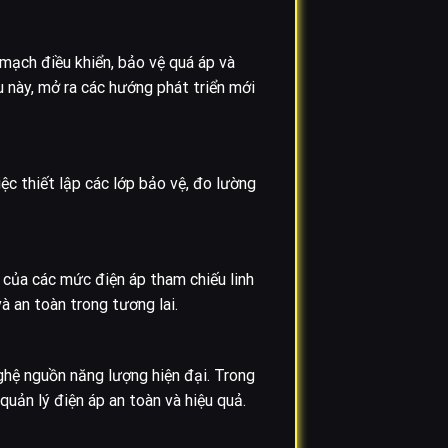
 mạch điều khiển, bảo vệ quá áp và
u này, mở ra các hướng phát triển mới
iệc thiết lập các lớp bảo vệ, đo lường
ò của các mức điện áp tham chiếu linh
à an toàn trong tương lai.
ghệ nguồn năng lượng hiện đại. Trong
quản lý điện áp an toàn và hiệu quả.