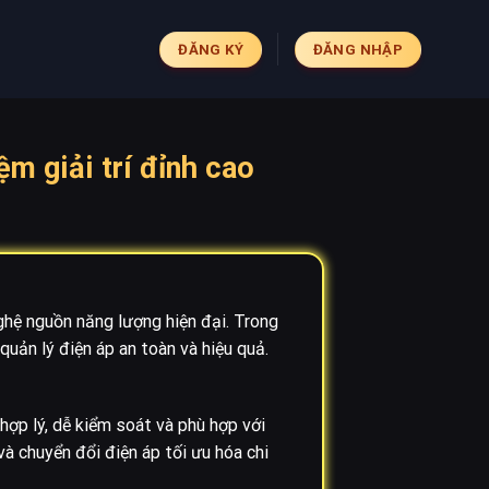
ĐĂNG KÝ
ĐĂNG NHẬP
m giải trí đỉnh cao
ghệ nguồn năng lượng hiện đại. Trong
quản lý điện áp an toàn và hiệu quả.
ợp lý, dễ kiểm soát và phù hợp với
và chuyển đổi điện áp tối ưu hóa chi