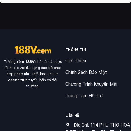
THÔNG TIN
Giới Thiệu
Trải nghiệm
188V
nhà cái cá cược
đỉnh cao với đa dạng các trò chơi
Chính Sách Bảo Mật
hợp pháp như: thể thao online,
casino trực tuyến, bắn cá đổi
Chương Trình Khuyến Mãi
thưởng.
Trung Tâm Hỗ Trợ
LIÊN HỆ
Địa Chỉ: 114 PHU THO HOA