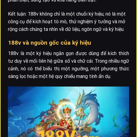
Kết luận: 188v không chỉ là một chuỗi ký hiệu; nó là một
công cụ để kích hoạt tò mò, thử nghiệm ý tưởng và mở
rộng cách chúng ta nhìn về dữ liệu, ngôn ngữ và ký hiệu.
188v và nguồn gốc của ký hiệu
188v là một ký hiệu ngắn gọn được dùng để kích thích
tư duy về mối liên hệ giữa số và chữ cái. Trong nhiều ngữ
cảnh, nó có thể biểu thị một ngưỡng, một phương thức
sàng lọc hoặc một hệ quy chiếu mang tính ẩn dụ.