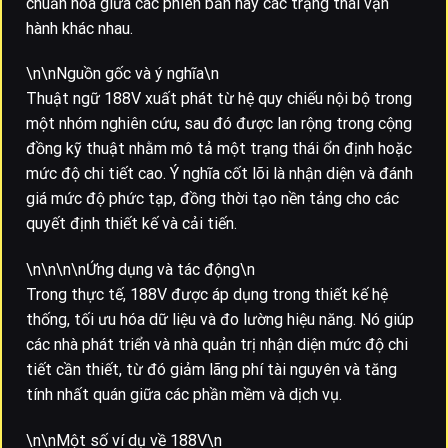
chuẩn hóa giữa các phiên bản hay các trạng thái vận
hành khác nhau.
\n\n
Nguồn gốc và ý nghĩa
\n
Thuật ngữ 188V xuất phát từ hệ quy chiếu nội bộ trong
một nhóm nghiên cứu, sau đó được lan rộng trong cộng
đồng kỹ thuật nhằm mô tả một trạng thái ổn định hoặc
mức độ chi tiết cao. Ý nghĩa cốt lõi là nhận diện và đánh
giá mức độ phức tạp, đồng thời tạo nền tảng cho các
quyết định thiết kế và cải tiến.
\n\n
\n\n
Ứng dụng và tác động
\n
Trong thực tế, 188V được áp dụng trong thiết kế hệ
thống, tối ưu hóa dữ liệu và đo lường hiệu năng. Nó giúp
các nhà phát triển và nhà quản trị nhận diện mức độ chi
tiết cần thiết, từ đó giảm lãng phí tài nguyên và tăng
tính nhất quán giữa các phần mềm và dịch vụ.
\n\n
Một số ví dụ về 188V
\n