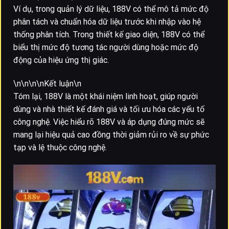
Ví dụ, trong quản lý dữ liệu, 188V có thể mô tả mức độ
phân tách và chuẩn hóa dữ liệu trước khi nhập vào hệ
thống phân tích. Trong thiết kế giao diện, 188V có thể
biểu thị mức độ tương tác người dùng hoặc mức độ
động của hiệu ứng thị giác.
\n\n
\n\n
Kết luận
\n
Tóm lại, 188V là một khái niệm linh hoạt, giúp người
dùng và nhà thiết kế đánh giá và tối ưu hóa các yếu tố
công nghệ. Việc hiểu rõ 188V và áp dụng đúng mức sẽ
mang lại hiệu quả cao đồng thời giảm rủi ro về sự phức
tạp và lệ thuộc công nghệ.