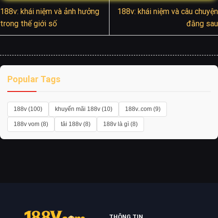
188v: khái niệm và ảnh hưởng
188v: khái niệm và câu chuyện
trong thế giới số
đằng sau
Popular Tags
188v (100)
khuyến mãi 188v (10)
188v..com (9)
188v vom (8)
tải 188v (8)
188v là gì (8)
THÔNG TIN