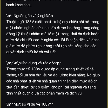
hành khác nhau.
\n\n
Nguồn gốc và ý nghĩa
\n
Thuật ngữ 188V xuất phát từ hệ quy chiếu nội bộ trong
một nhóm nghiên cứu, sau đó được lan rộng trong cộng
đồng kỹ thuật nhằm mô tả một trạng thái ổn định hoặc
mức độ chi tiết cao. Ý nghĩa cốt lõi là nhận diện và đánh
giá mức độ phức tạp, đồng thời tạo nền tảng cho các
quyết định thiết kế và cải tiến.
\n\n
\n\n
Ứng dụng và tác động
\n
Trong thực tế, 188V được áp dụng trong thiết kế hệ
thống, tối ưu hóa dữ liệu và đo lường hiệu năng. Nó giúp
các nhà phát triển và nhà quản trị nhận diện mức độ chi
tiết cần thiết, từ đó giảm lãng phí tài nguyên và tăng
tính nhất quán giữa các phần mềm và dịch vụ.
\n\n
Một số ví dụ về 188V
\n