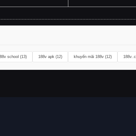
88v school (13)
188v apk (12)
khuyến mãi 188v (12)
188v..