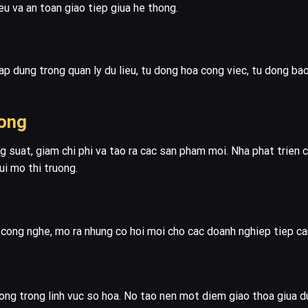
eu va an toan giao tiep giua he thong.
p dung trong quan ly du lieu, tu dong hoa cong viec, tu dong bao
uong
 suat, giam chi phi va tao ra cac san pham moi. Nha phat trien c
i mo thi truong.
cong nghe, mo ra nhung co hoi moi cho cac doanh nghiep tiep can 
g trong linh vuc so hoa. No tao nen mot diem giao thoa giua du 