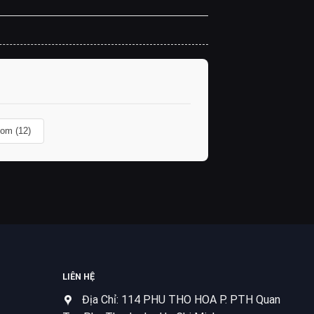
com (12)
LIÊN HỆ
Địa Chỉ: 114 PHU THO HOA P. PTH Quan