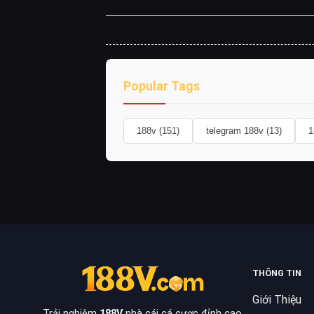
Popular Tags
188v (151)
telegram 188v (13)
1
THÔNG TIN
Giới Thiệu
Trải nghiệm
188V
nhà cái cá cược đỉnh cao