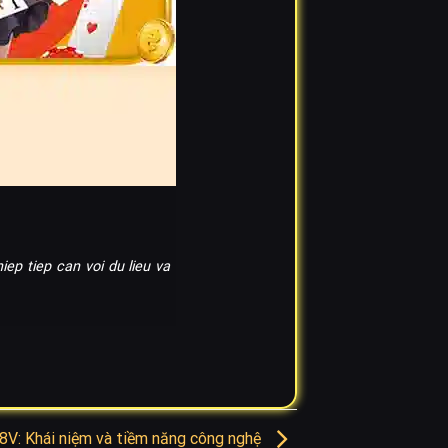
ep tiep can voi du lieu va
8V: Khái niệm và tiềm năng công nghệ