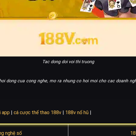
Tac dong doi voi thi truong
hoi dong cua cong nghe, mo ra nhung co hoi moi cho cac doanh nghi
i app
|
cá cược thể thao 188v
|
188v nổ hũ
|
ng nghệ số
18