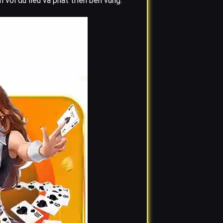
voi du lieu va phat trien ben vung.