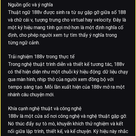
Nguồn gốc và ý nghĩa
Thuật ngữ 188v được sinh ra từ sự gặp gỡ giữa số 188
và chữ cái v, tượng trưng cho virtual hay velocity. Đây là
một ký hiệu mang tính gợi mở hơn là một định nghĩa cố
định, cho phép người xem tự tìm thấy ý nghĩa trong
từng ngữ cảnh.
Trải nghiệm 188v trong thực tế
Trong nghệ thuật trình diễn và thiết kế tương tác, 188v
có thể hiện diện như một chuỗi ký hiệu động: dữ liệu chạy
qua màn hình, nhịp thở của người xem đồng bộ với
tempo sáng tạo. Mỗi lần xuất hiện của 188v mở ra một
nhánh câu chuyện mới.
Khía cạnh nghệ thuật và công nghệ
188v là một cửa sổ nơi công nghệ và nghệ thuật gặp gỡ.
Nó thúc đẩy sự tò mò, khuyến khích thử nghiệm và kết
nối giữa lập trình, thiết kế, và kể chuyện. Ký hiệu này nhắc