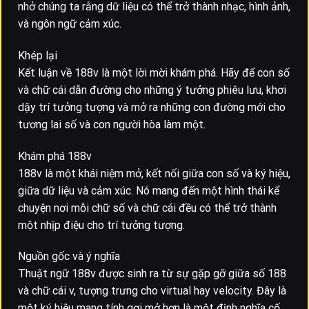
nhở chúng ta rằng dữ liệu có thể trở thành nhạc, hình ảnh,
và ngôn ngữ cảm xúc.
Khép lại
Kết luận về 188v là một lời mời khám phá. Hãy để con số
và chữ cái dẫn đường cho những ý tưởng phiêu lưu, khơi
dậy trí tưởng tượng và mở ra những con đường mới cho
tương lai số và con người hòa làm một.
Khám phá 188v
188v là một khái niệm mở, kết nối giữa con số và ký hiệu,
giữa dữ liệu và cảm xúc. Nó mang đến một hình thái kể
chuyện nơi mỗi chữ số và chữ cái đều có thể trở thành
một nhịp điệu cho trí tưởng tượng.
Nguồn gốc và ý nghĩa
Thuật ngữ 188v được sinh ra từ sự gặp gỡ giữa số 188
và chữ cái v, tượng trưng cho virtual hay velocity. Đây là
một ký hiệu mang tính gợi mở hơn là một định nghĩa cố