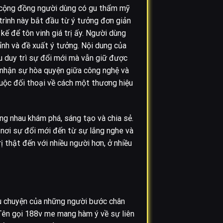
ừ cộng đồng người dùng có gu thẩm mỹ
 trình này bắt đầu từ ý tưởng đơn giản
ế để tôn vinh giá trị ấy. Người dùng
hỉnh và đề xuất ý tưởng. Nội dung của
u duy trì sự đổi mới mà vẫn giữ được
 nhận sự hòa quyện giữa công nghệ và
cuộc đối thoại về cách một thương hiệu
ng nhau khám phá, sáng tạo và chia sẻ.
nơi sự đổi mới đến từ sự lắng nghe và
ị thật đến với nhiều người hơn, ở nhiều
u chuyện của những người bước chân
 Tên gọi 188v me mang hàm ý về sự liên