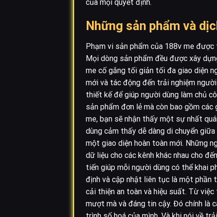
của mọi quyết định.
Những sản phẩm và dịch
Phạm vi sản phẩm của 188v me được thi
Mọi dòng sản phẩm đều được xây dựng d
me cố gắng tối giản tối đa giao diện 
mới và tác động đến trải nghiệm người 
thiết kế để giúp người dùng làm chủ cô
sản phẩm đơn lẻ mà còn bao gồm các gó
me, bạn sẽ nhận thấy một sự nhất quán
dùng cảm thấy dễ dàng di chuyển giữa 
một giao diện hoàn toàn mới. Những ng
dữ liệu cho các kênh khác nhau cho đến
tiến giúp mỗi người dùng có thể khai p
định và cập nhật liên tục là một phần 
cải thiện an toàn và hiệu suất. Từ việ
mượt mà và đáng tin cậy. Đó chính là c
trình số hoá của mình. Và khi nói về t