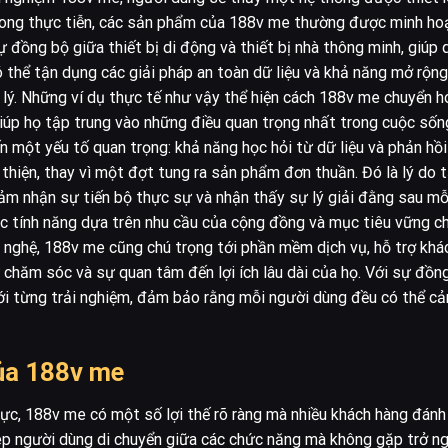
rong thực tiễn, các sản phẩm của 188v me thường được minh ho
ự đồng bộ giữa thiết bị di động và thiết bị nhà thông minh, giúp
 thể tận dụng các giải pháp an toàn dữ liệu và khả năng mở rộng
ý. Những ví dụ thực tế như vậy thể hiện cách 188v me chuyển hóa
iúp họ tập trung vào những điều quan trọng nhất trong cuộc sống
 một yếu tố quan trọng: khả năng học hỏi từ dữ liệu và phản hồi
hiện, thay vì một đợt tung ra sản phẩm đơn thuần. Đó là lý do t
ảm nhận sự tiến bộ thực sự và nhận thấy sự lý giải đằng sau mỗi
c tính năng dựa trên nhu cầu của cộng đồng và mục tiêu vững chắ
nghệ, 188v me cũng chú trọng tới phần mềm dịch vụ, hỗ trợ khá
 chăm sóc và sự quan tâm đến lợi ích lâu dài của họ. Với sự đồn
i từng trải nghiệm, đảm bảo rằng mỗi người dùng đều có thể cả
của 188v me
 vực, 188v me có một số lợi thế rõ ràng mà nhiều khách hàng đánh
ép người dùng di chuyển giữa các chức năng mà không gặp trở ngạ