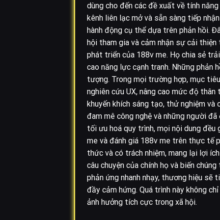
dùng cho đến các đề xuất về tính năng 
kênh liên lạc mở và sẵn sàng tiếp nhận
hành động cụ thể dựa trên phản hồi. 
hội tham gia và cảm nhận sự cải thiện
phát triển của 188v me. Họ chia sẻ trải
cao năng lực cạnh tranh. Những phản h
tượng. Trong mọi trường hợp, mục tiêu 
nghiên cứu UX, nâng cao mức độ thân t
khuyến khích sáng tạo, thử nghiệm và 
đam mê công nghệ và những người đã ổn
tối ưu hoá quy trình, mọi nội dung đều
me và đánh giá 188v me trên thực tế p
thức và có trách nhiệm, mang lại lợi í
câu chuyện của chính họ và biến chúng 
phản ứng nhanh nhạy, thương hiệu sẽ t
đầy cảm hứng. Quá trình này không chỉ
ảnh hưởng tích cực trong xã hội.