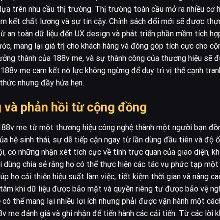
i dựa trên nhu cầu thị trường. Thị trường toàn cầu mở ra nhiều cơ
 kết chất lượng và sự tin cậy. Chính sách đổi mới sẽ được thực
c, từ an toàn dữ liệu đến UX design và phát triển phần mềm tích
ước, mang lại giá trị cho khách hàng và đóng góp tích cực cho c
trưởng thành của 188v me, và sự thành công của thương hiệu sẽ 
188v me cam kết nỗ lực không ngừng để duy trì vị thế cạnh tra
 thức nhưng đầy hứa hẹn.
 và phản hồi từ cộng đồng
n 188v me từ một thương hiệu công nghệ thành một người bạn đồ
 hệ sinh thái, sự dễ tiếp cận ngay từ lần dùng đầu tiên và độ ổ
i, có những nhận xét tích cực về tính trực quan của giao diện, kh
ời dùng chia sẻ rằng họ có thể thực hiện các tác vụ phức tạp mộ
úp họ cải thiện hiệu suất làm việc, tiết kiệm thời gian và nâng 
tâm khi dữ liệu được bảo mật và quyền riêng tư được bảo vệ ng
ệ có thể mang lại nhiều lợi ích nhưng phải được vận hành một các
me đánh giá và ghi nhận để tiến hành các cải tiến. Từ các lời k