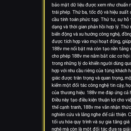
bảo mật dữ liệu được xem như chuẩn mự
trái phép. Thứ ba, tốc độ và hiệu suất
cầu tính toán phức tạp. Thứ tư, sự hỗ 
dạng và thời gian phản hồi hợp lý. Thứ
biến động và xu hướng công nghệ, đồng
được tích hợp vào mọi hoạt động, giúp
188v me nổi bật mà còn tạo nền tảng v
cho phép 188v me nắm bắt các cơ hội m
trong những lý do khiến người dùng qua
hợp với nhu cầu riêng của từng khách 
giác được trân trọng và quan trọng, mộ
kiếm một đối tác công nghệ tin cậy, họ
của thương hiệu. 188v me đáp ứng cả ha
Điều này tạo điều kiện thuận lợi cho vi
thế cạnh tranh, 188v me vẫn nhận thức 
nghiên cứu và lắng nghe để cải thiện. 
tối ưu hóa quy trình và sự gia tăng g
nghệ mà còn là một đối tác đưa ra giả