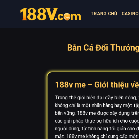
Skip
to
TRANG CHỦ
CASINO
content
Bắn Cá Đổi Thưởng 
188v me – Giới thiệu v
Trong thế giới hiện đại đầy biến động
không chỉ là một nhãn hàng hay một tậ
bền vững. 188v me được xây dựng trên 
các giải pháp thực sự hữu ích cho cuộ
người dùng, từ tính năng tối giản cho 
mật. 188v me không chỉ cung cấp một 