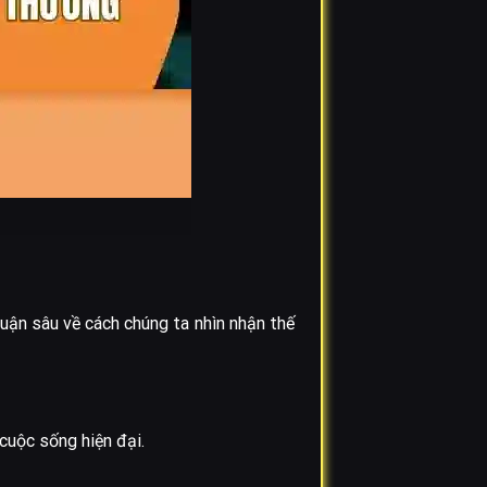
ận sâu về cách chúng ta nhìn nhận thế
cuộc sống hiện đại.