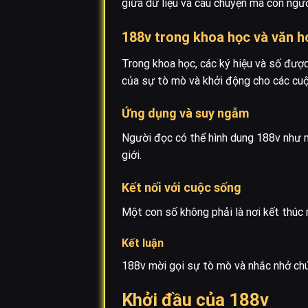
giữa dữ liệu và câu chuyện mà con người
188v trong khoa học và văn h
Trong khoa học, các ký hiệu và số đượ
của sự tò mò và khởi động cho các cuộc
Ứng dụng và suy ngẫm
Người đọc có thể hình dung 188v như m
giới.
Kết nối với cuộc sống
Một con số không phải là nơi kết thúc 
Kết luận
188v mời gọi sự tò mò và nhắc nhở chún
Khởi đầu của 188v