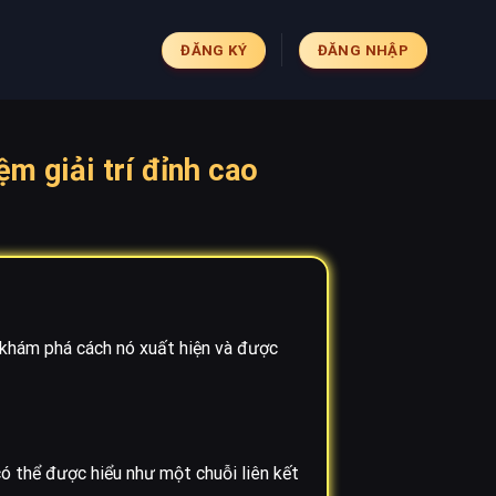
ĐĂNG KÝ
ĐĂNG NHẬP
m giải trí đỉnh cao
ẽ khám phá cách nó xuất hiện và được
có thể được hiểu như một chuỗi liên kết