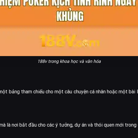
188v trong khoa học và văn hóa
một bảng tham chiếu cho một câu chuyện cá nhân hoặc một bài lu
mà là nơi bắt đầu cho các ý tưởng, dự án và thói quen mới trong 