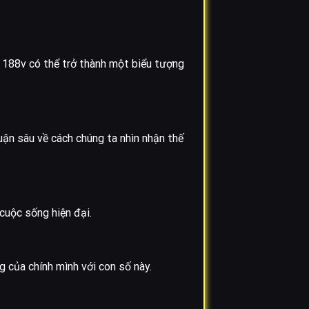
, 188v có thể trở thành một biểu tượng
ận sâu về cách chúng ta nhìn nhận thế
cuộc sống hiện đại.
g của chính mình với con số này.