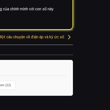
g của chính mình với con số này.
Một câu chuyện về điện áp và ký ức số
com (12)