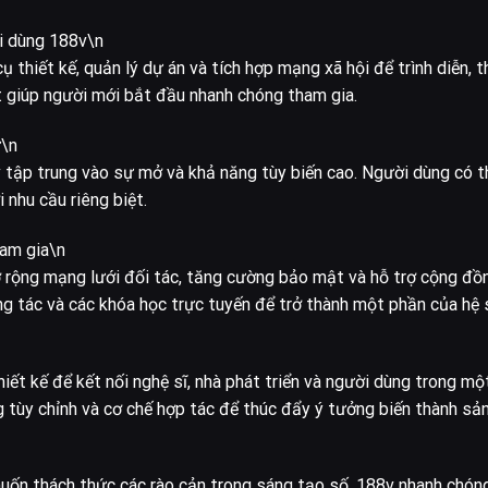
i dùng 188v
\n
 thiết kế, quản lý dự án và tích hợp mạng xã hội để trình diễn, 
iết giúp người mới bắt đầu nhanh chóng tham gia.
ự
\n
v tập trung vào sự mở và khả năng tùy biến cao. Người dùng có t
 nhu cầu riêng biệt.
ham gia
\n
 rộng mạng lưới đối tác, tăng cường bảo mật và hỗ trợ cộng đồ
ng tác và các khóa học trực tuyến để trở thành một phần của hệ s
ết kế để kết nối nghệ sĩ, nhà phát triển và người dùng trong mộ
 tùy chỉnh và cơ chế hợp tác để thúc đẩy ý tưởng biến thành sả
ốn thách thức các rào cản trong sáng tạo số, 188v nhanh chóng