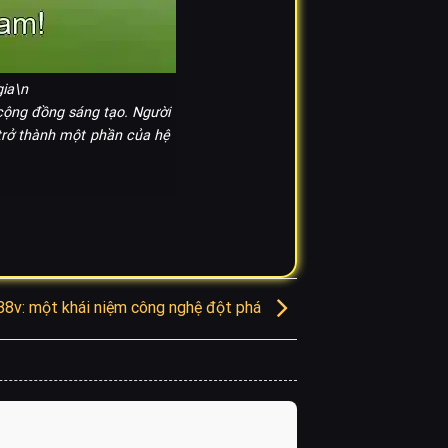
gia
\n
cộng đồng sáng tạo. Người
 trở thành một phần của hệ
88v: một khái niệm công nghệ đột phá