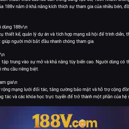
 của 188v nằm ở khả năng kích thích sự tham gia của nhiều bên, đ
i dùng 188v
\n
 thiết kế, quản lý dự án và tích hợp mạng xã hội để trình diễn, 
iết giúp người mới bắt đầu nhanh chóng tham gia.
ự
\n
v tập trung vào sự mở và khả năng tùy biến cao. Người dùng có t
 nhu cầu riêng biệt.
ham gia
\n
 rộng mạng lưới đối tác, tăng cường bảo mật và hỗ trợ cộng đồ
ng tác và các khóa học trực tuyến để trở thành một phần của hệ s