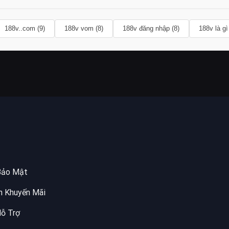
188v..com (9)
188v vom (8)
188v đăng nhập (8)
188v là gì
Bảo Mật
h Khuyến Mãi
ỗ Trợ