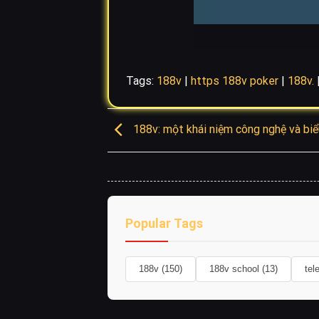
Tags:
188v
|
https 188v poker
|
188v.
188v: một khái niệm công nghệ và biể
Popular Tags
188v (150)
188v school (13)
tel