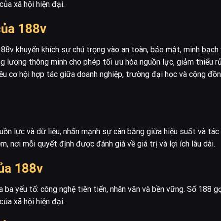
của xã hội hiện đại.
của 188v
188v khuyến khích sự chú trọng vào an toàn, bảo mật, minh bạch
ng lượng thông minh cho phép tối ưu hóa nguồn lực, giảm thiểu r
iều cơ hội hợp tác giữa doanh nghiệp, trường đại học và cộng đ
uồn lực và dữ liệu, nhấn mạnh sự cân bằng giữa hiệu suất và tác
m, nơi mỗi quyết định được đánh giá về giá trị và lợi ích lâu dài.
của 188v
ba yếu tố: công nghệ tiên tiến, nhân văn và bền vững. Số 188 gợ
của xã hội hiện đại.