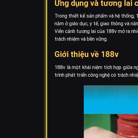
Ứng dụng và tương lai 
Trong thiết kế sản phẩm và hệ thống, 
nằm ở giáo dục, y tế, giao thông và nă
Viễn cảnh tương lai của 188v mở ra nh
trách nhiệm và bền vững.
Giới thiệu về 188v
188v là một khái niệm tích hợp giữa n
trình phát triển công nghệ có trách nhiệ