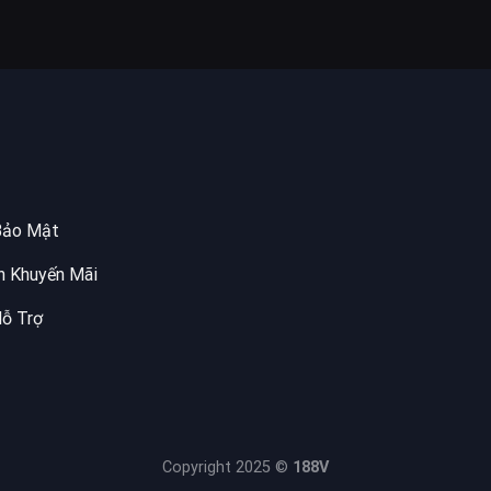
Bảo Mật
h Khuyến Mãi
ỗ Trợ
Copyright 2025 ©
188V