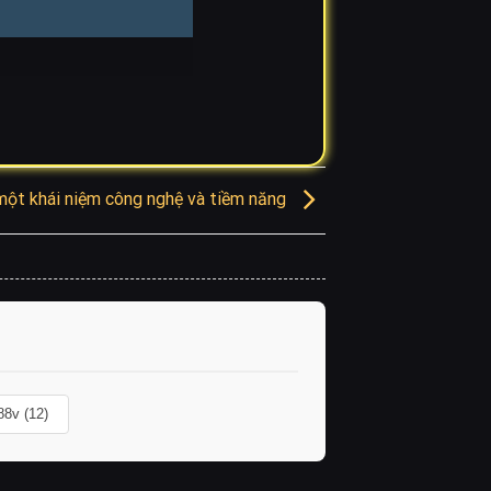
một khái niệm công nghệ và tiềm năng
88v (12)