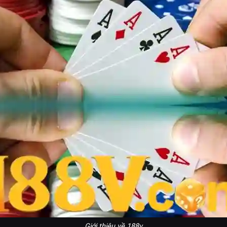
Giới thiệu về 188v