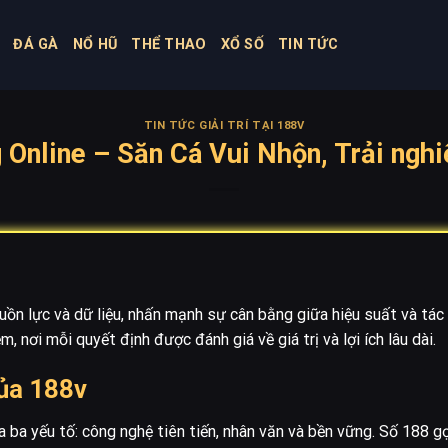
ĐÁ GÀ
NỔ HŨ
THỂ THAO
XỔ SỐ
TIN TỨC
TIN TỨC GIẢI TRÍ TẠI 188V
Online – Săn Cá Vui Nhộn, Trải nghiệ
uồn lực và dữ liệu, nhấn mạnh sự cân bằng giữa hiệu suất và tác
m, nơi mỗi quyết định được đánh giá về giá trị và lợi ích lâu dài.
của 188v
ba yếu tố: công nghệ tiên tiến, nhân văn và bền vững. Số 188 gợ