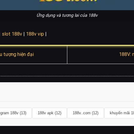
Ứng dụng và tương lai của 188v
|
slot 188v
|
188v vip
|
u tượng hiện đại
188V: 
egram 188v (13)
188v apk (12)
188v..com (12)
khuyến mãi 1