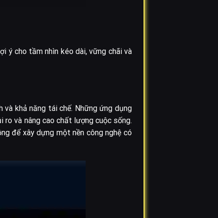
ợi ý cho tầm nhìn kéo dài, vững chãi và
h và khả năng tái chế. Những ứng dụng
ủi ro và nâng cao chất lượng cuộc sống.
đồng để xây dựng một nền công nghệ có