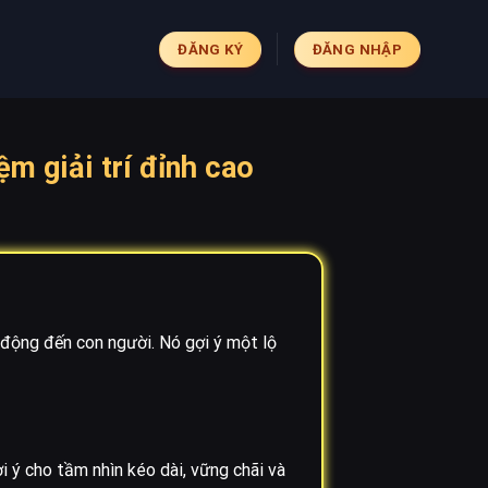
ĐĂNG KÝ
ĐĂNG NHẬP
m giải trí đỉnh cao
 động đến con người. Nó gợi ý một lộ
i ý cho tầm nhìn kéo dài, vững chãi và