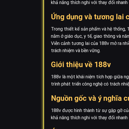
khả năng thích nghi với thay đổi nhanh 
Ứng dụng và tương lai 
Trong thiết kế sản phẩm và hệ thống, 
nằm ở giáo dục, y tế, giao thông và nă
Viễn cảnh tương lai của 188v mở ra nh
trách nhiệm và bền vững.
Giới thiệu về 188v
188v là một khái niệm tích hợp giữa ng
trình phát triển công nghệ có trách nhiệ
Nguồn gốc và ý nghĩa 
188v được hình thành từ sự gặp gỡ của 
khả năng thích nghi với thay đổi nhanh 