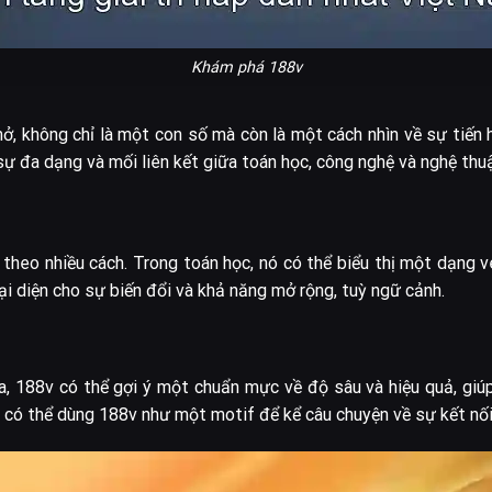
Khám phá 188v
ở, không chỉ là một con số mà còn là một cách nhìn về sự tiến h
 sự đa dạng và mối liên kết giữa toán học, công nghệ và nghệ thu
theo nhiều cách. Trong toán học, nó có thể biểu thị một dạng 
đại diện cho sự biến đổi và khả năng mở rộng, tuỳ ngữ cảnh.
hóa, 188v có thể gợi ý một chuẩn mực về độ sâu và hiệu quả, gi
ển có thể dùng 188v như một motif để kể câu chuyện về sự kết nối