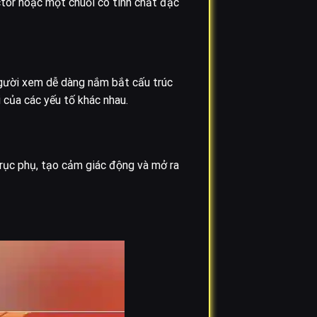
ctor hoặc một chuỗi có tính chất đặc
 người xem dễ dàng nắm bắt cấu trúc
 của các yếu tố khác nhau.
trục phụ, tạo cảm giác động và mở ra