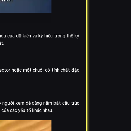
óa của dữ kiện và ký hiệu trong thế kỷ
ật.
vector hoặc một chuỗi có tính chất đặc
úp người xem dễ dàng nắm bắt cấu trúc
 của các yếu tố khác nhau.