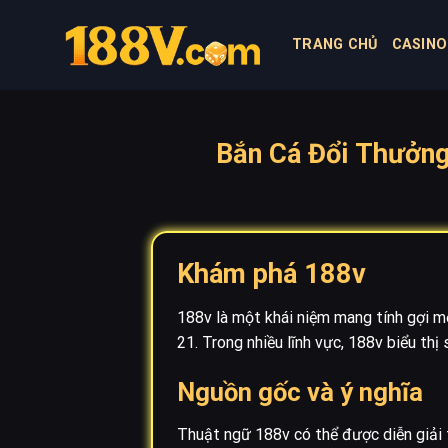
Skip
to
TRANG CHỦ
CASINO
content
Bắn Cá Đổi Thưởng 
Khám phá 188v
188v là một khái niệm mang tính gợi mở
21. Trong nhiều lĩnh vực, 188v biểu thị
Nguồn gốc và ý nghĩa
Thuật ngữ 188v có thể được diễn giải 