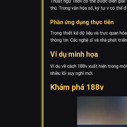
Thuật ngữ 188v có thể được diễn giải 
thù. Trong văn hóa số, ký tự v có thể 
Phần ứng dụng thực tiễn
Trong thiết kế dữ liệu và trực quan h
thông tin. Các nghệ sĩ và nhà phát tri
Ví dụ minh họa
Ví dụ về cách 188v xuất hiện trong một
nhiều lối suy nghĩ mới.
Khám phá 188v