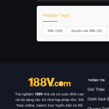
Popular Tags
188v (103)
khuyến mãi 188v (10)
THÔNG TIN
Giới Thiệu
Trải nghiệm
188V
nhà cái cá cược đỉnh cao
Chính Sách 
với đa dạng các trò chơi hợp pháp như: thể
thao online, casino trực tuyến, bắn cá đổi
Chương Trìn