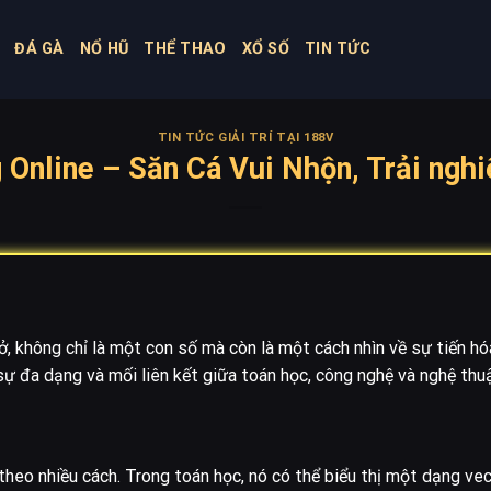
ĐÁ GÀ
NỔ HŨ
THỂ THAO
XỔ SỐ
TIN TỨC
TIN TỨC GIẢI TRÍ TẠI 188V
Online – Săn Cá Vui Nhộn, Trải nghiệ
, không chỉ là một con số mà còn là một cách nhìn về sự tiến hóa
 sự đa dạng và mối liên kết giữa toán học, công nghệ và nghệ thu
theo nhiều cách. Trong toán học, nó có thể biểu thị một dạng ve