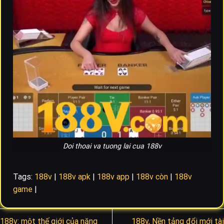
Doi thoai va tuong lai cua 188v
Tags:
188v
|
188v apk
|
188v app
|
188v còn
|
188v
game
|
188v: một thế giới của năng
188v, Nền tảng đổi mới tài