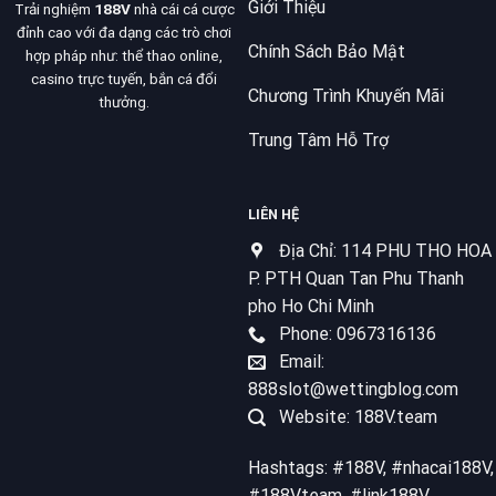
Giới Thiệu
Trải nghiệm
188V
nhà cái cá cược
đỉnh cao với đa dạng các trò chơi
Chính Sách Bảo Mật
hợp pháp như: thể thao online,
casino trực tuyến, bắn cá đổi
Chương Trình Khuyến Mãi
thưởng.
Trung Tâm Hỗ Trợ
LIÊN HỆ
Địa Chỉ: 114 PHU THO HOA
P. PTH Quan Tan Phu Thanh
pho Ho Chi Minh
Phone: 0967316136
Email:
888slot@wettingblog.com
Website: 188V.team
Hashtags: #188V, #nhacai188V,
#188Vteam, #link188V,