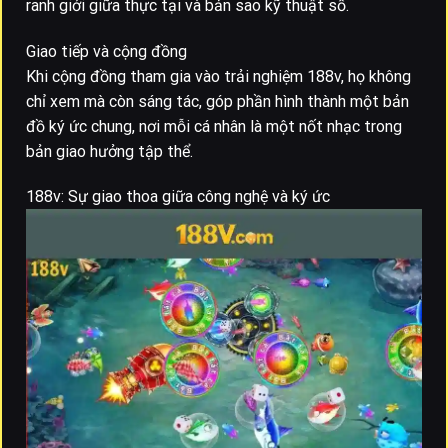
ranh giới giữa thực tại và bản sao kỹ thuật số.
Giao tiếp và cộng đồng
Khi cộng đồng tham gia vào trải nghiệm 188v, họ không
chỉ xem mà còn sáng tác, góp phần hình thành một bản
đồ ký ức chung, nơi mỗi cá nhân là một nốt nhạc trong
bản giao hưởng tập thể.
188v: Sự giao thoa giữa công nghệ và ký ức