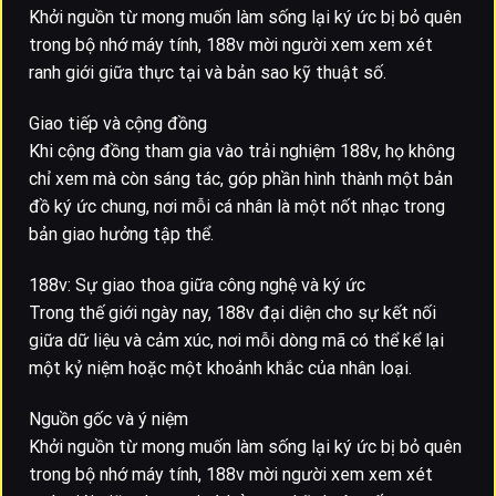
Khởi nguồn từ mong muốn làm sống lại ký ức bị bỏ quên
trong bộ nhớ máy tính, 188v mời người xem xem xét
ranh giới giữa thực tại và bản sao kỹ thuật số.
Giao tiếp và cộng đồng
Khi cộng đồng tham gia vào trải nghiệm 188v, họ không
chỉ xem mà còn sáng tác, góp phần hình thành một bản
đồ ký ức chung, nơi mỗi cá nhân là một nốt nhạc trong
bản giao hưởng tập thể.
188v: Sự giao thoa giữa công nghệ và ký ức
Trong thế giới ngày nay, 188v đại diện cho sự kết nối
giữa dữ liệu và cảm xúc, nơi mỗi dòng mã có thể kể lại
một kỷ niệm hoặc một khoảnh khắc của nhân loại.
Nguồn gốc và ý niệm
Khởi nguồn từ mong muốn làm sống lại ký ức bị bỏ quên
trong bộ nhớ máy tính, 188v mời người xem xem xét