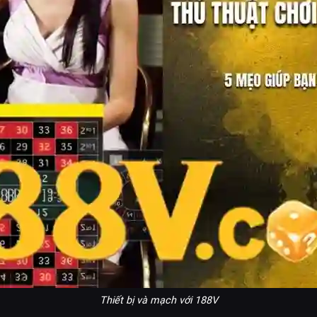
Thiết bị và mạch với 188V