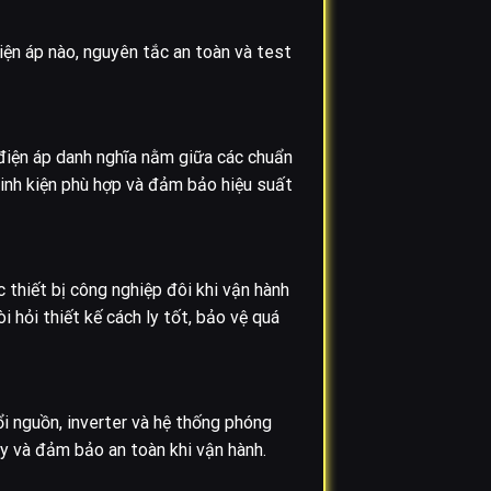
điện áp nào, nguyên tắc an toàn và test
 điện áp danh nghĩa nằm giữa các chuẩn
 linh kiện phù hợp và đảm bảo hiệu suất
 thiết bị công nghiệp đôi khi vận hành
 hỏi thiết kế cách ly tốt, bảo vệ quá
 nguồn, inverter và hệ thống phóng
ày và đảm bảo an toàn khi vận hành.