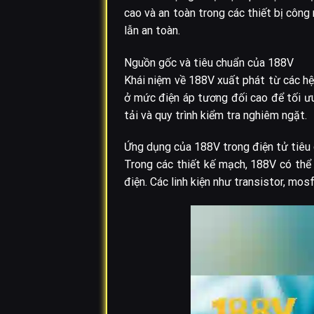
cao và an toàn trong các thiết bị công
lẫn an toàn.
Nguồn gốc và tiêu chuẩn của 188V
Khái niệm về 188V xuất phát từ các hệ 
ở mức điện áp tương đối cao để tối ưu 
tải và quy trình kiểm tra nghiêm ngặt.
Ứng dụng của 188V trong điện tử tiêu
Trong các thiết kế mạch, 188V có thể
điện. Các linh kiện như transistor, mo