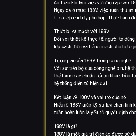
An toàn khi làm việc với điện áp cao 1
Ngay cả ở mức 188V, việc tuân thủ an t
bị có lớp cách ly phù hợp. Thực hành đ
Thiết bị và mạch với 188V
Đối với thiết kế thực tế, người ta dùn
lớp cách điện và bảng mạch phù hợp gi
Tương lai của 188V trong công nghệ
Với sự tiến bộ của công nghệ pin, hệ t
thế bằng các chuẩn tối ưu khác. Đầu tư
hệ thống điện tử hiện đại.
Kết luận về 188V và vai trò của nó
Hiểu rõ 188V giúp kỹ sư lựa chọn linh k
tuần hoàn luôn là yếu tố quyết định ch
188V là gì?
188V là một giá trị điện áp được sử d