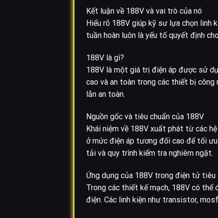
Kết luận về 188V và vai trò của nó
Hiểu rõ 188V giúp kỹ sư lựa chọn linh k
tuần hoàn luôn là yếu tố quyết định ch
188V là gì?
188V là một giá trị điện áp được sử d
cao và an toàn trong các thiết bị công
lẫn an toàn.
Nguồn gốc và tiêu chuẩn của 188V
Khái niệm về 188V xuất phát từ các hệ 
ở mức điện áp tương đối cao để tối ưu h
tải và quy trình kiểm tra nghiêm ngặt.
Ứng dụng của 188V trong điện tử tiêu
Trong các thiết kế mạch, 188V có thể
điện. Các linh kiện như transistor, mo