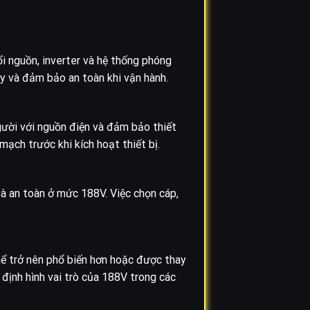
 nguồn, inverter và hệ thống phóng
ày và đảm bảo an toàn khi vận hành.
gười với nguồn điện và đảm bảo thiết
mạch trước khi kích hoạt thiết bị.
và an toàn ở mức 188V. Việc chọn cáp,
thể trở nên phổ biến hơn hoặc được thay
 định hình vai trò của 188V trong các