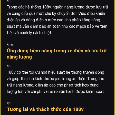
\n
Trong các hệ thống 188v, nguồn năng lượng được lưu trữ
và cung cấp qua một chu kỳ chuyển đổi. Việc điều khiển
điện áp và dòng điện ở mức cao cho phép tăng công
suất mà vẫn đảm bảo an toàn nhờ các mạch bảo vệ tiên
tiến và cách ly cách nhiệt.
\n
\n
Ứng dụng tiềm năng trong xe điện và lưu trữ
năng lượng
\n
188v có thể tối ưu hoá hiệu suất hệ thống truyền động
và giúp thu nhỏ kích thước pin trong xe điện. Trong lưu
trữ năng lượng, điện áp cao cho phép tích hợp dung
lượng lớn với chi phí và rủi ro vận hành được kiểm soát.
\n
Tương lai và thách thức của 188v