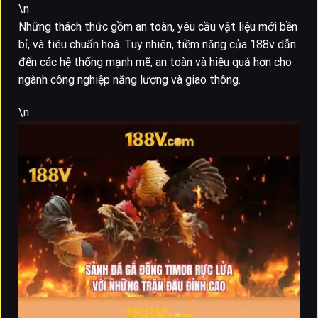
\n
Những thách thức gồm an toàn, yêu cầu vật liệu mới bền
bỉ, và tiêu chuẩn hoá. Tuy nhiên, tiềm năng của 188v dẫn
đến các hệ thống mạnh mẽ, an toàn và hiệu quả hơn cho
ngành công nghiệp năng lượng và giao thông.
\n