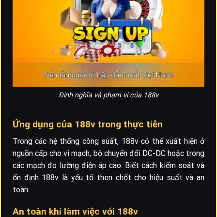
Định nghĩa và phạm vi của 188v
Ứng dụng của 188v trong thực tiễn
Trong các hệ thống công suất, 188v có thể xuất hiện ở
nguồn cấp cho vi mạch, bộ chuyển đổi DC-DC hoặc trong
các mạch đo lường điện áp cao. Biết cách kiểm soát và
ổn định 188v là yếu tố then chốt cho hiệu suất và an
toàn.
An toàn khi làm việc với 188v