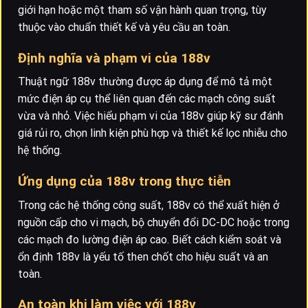
giới hạn hoặc một tham số vận hành quan trọng, tùy
thuộc vào chuẩn thiết kế và yêu cầu an toàn.
Định nghĩa và phạm vi của 188v
Thuật ngữ 188v thường được áp dụng để mô tả một
mức điện áp cụ thể liên quan đến các mạch công suất
vừa và nhỏ. Việc hiểu phạm vi của 188v giúp kỹ sư đánh
giá rủi ro, chọn linh kiện phù hợp và thiết kế lọc nhiễu cho
hệ thống.
Ứng dụng của 188v trong thực tiễn
Trong các hệ thống công suất, 188v có thể xuất hiện ở
nguồn cấp cho vi mạch, bộ chuyển đổi DC-DC hoặc trong
các mạch đo lường điện áp cao. Biết cách kiểm soát và
ổn định 188v là yếu tố then chốt cho hiệu suất và an
toàn.
An toàn khi làm việc với 188v