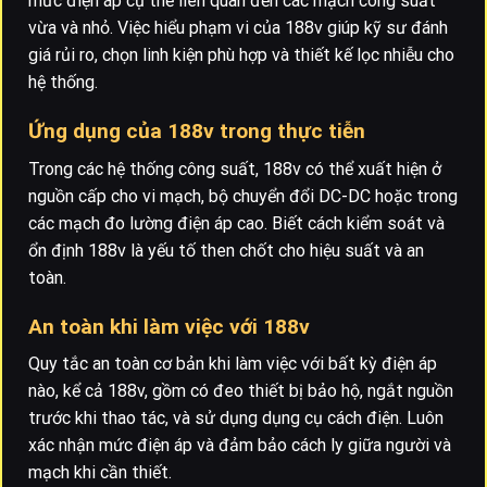
mức điện áp cụ thể liên quan đến các mạch công suất
vừa và nhỏ. Việc hiểu phạm vi của 188v giúp kỹ sư đánh
giá rủi ro, chọn linh kiện phù hợp và thiết kế lọc nhiễu cho
hệ thống.
Ứng dụng của 188v trong thực tiễn
Trong các hệ thống công suất, 188v có thể xuất hiện ở
nguồn cấp cho vi mạch, bộ chuyển đổi DC-DC hoặc trong
các mạch đo lường điện áp cao. Biết cách kiểm soát và
ổn định 188v là yếu tố then chốt cho hiệu suất và an
toàn.
An toàn khi làm việc với 188v
Quy tắc an toàn cơ bản khi làm việc với bất kỳ điện áp
nào, kể cả 188v, gồm có đeo thiết bị bảo hộ, ngắt nguồn
trước khi thao tác, và sử dụng dụng cụ cách điện. Luôn
xác nhận mức điện áp và đảm bảo cách ly giữa người và
mạch khi cần thiết.