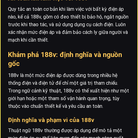
Quy tắc an toàn cơ bản khi làm việc với bất kỳ điện áp
nào, kể cả 188v, gồm có đeo thiết bị bảo hộ, ngắt nguồn
trước khi thao tác, và sử dụng dụng cụ cách điện. Luôn
xác nhận mức điện áp và đảm bảo cách ly giữa người và
mạch khi cần thiết.
Khám phá 188v: định nghĩa và nguồn
gốc
188v là một mức điện áp được dùng trong nhiều hệ
thống điện và điện tử để chỉ một giá trị tham chiếu.
Trong ngữ cảnh kỹ thuật, 188v có thể xuất hiện như một
giới hạn hoặc một tham số vận hành quan trọng, tùy
thuộc vào chuẩn thiết kế và yêu cầu an toàn.
Định nghĩa và phạm vi của 188v
Thuật ngữ 188v thường được áp dụng để mô tả một