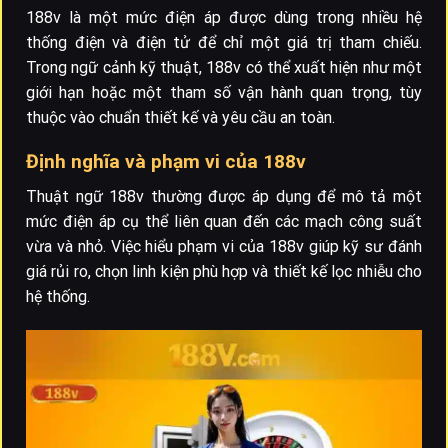
188v là một mức điện áp được dùng trong nhiều hệ
thống điện và điện tử để chỉ một giá trị tham chiếu.
Trong ngữ cảnh kỹ thuật, 188v có thể xuất hiện như một
giới hạn hoặc một tham số vận hành quan trọng, tùy
thuộc vào chuẩn thiết kế và yêu cầu an toàn.
Định nghĩa và phạm vi của 188v
Thuật ngữ 188v thường được áp dụng để mô tả một
mức điện áp cụ thể liên quan đến các mạch công suất
vừa và nhỏ. Việc hiểu phạm vi của 188v giúp kỹ sư đánh
giá rủi ro, chọn linh kiện phù hợp và thiết kế lọc nhiễu cho
hệ thống.