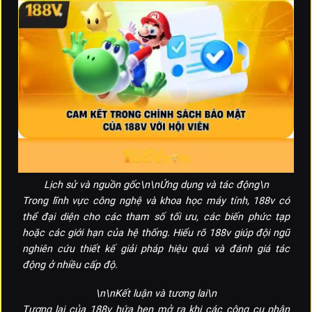
Lịch sử và nguồn gốc\n\n
Ứng dụng và tác động
\n
Trong lĩnh vực công nghệ và khoa học máy tính, 188v có
thể đại diện cho các tham số tối ưu, các biến phức tạp
hoặc các giới hạn của hệ thống. Hiểu rõ 188v giúp đội ngũ
nghiên cứu thiết kế giải pháp hiệu quả và đánh giá tác
động ở nhiều cấp độ.
\n\n
Kết luận và tương lai
\n
Tương lai của 188v hứa hẹn mở ra khi các công cụ phân