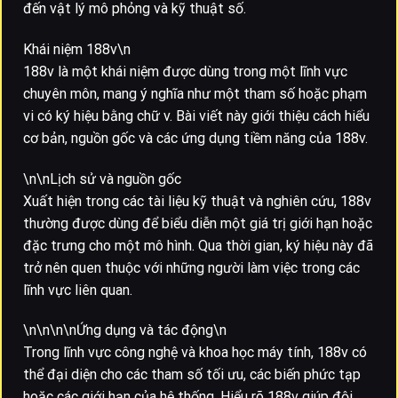
đến vật lý mô phỏng và kỹ thuật số.
Khái niệm 188v
\n
188v là một khái niệm được dùng trong một lĩnh vực
chuyên môn, mang ý nghĩa như một tham số hoặc phạm
vi có ký hiệu bằng chữ v. Bài viết này giới thiệu cách hiểu
cơ bản, nguồn gốc và các ứng dụng tiềm năng của 188v.
\n\n
Lịch sử và nguồn gốc
Xuất hiện trong các tài liệu kỹ thuật và nghiên cứu, 188v
thường được dùng để biểu diễn một giá trị giới hạn hoặc
đặc trưng cho một mô hình. Qua thời gian, ký hiệu này đã
trở nên quen thuộc với những người làm việc trong các
lĩnh vực liên quan.
\n\n
\n\n
Ứng dụng và tác động
\n
Trong lĩnh vực công nghệ và khoa học máy tính, 188v có
thể đại diện cho các tham số tối ưu, các biến phức tạp
hoặc các giới hạn của hệ thống. Hiểu rõ 188v giúp đội