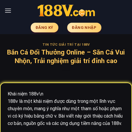
Skip
to
content
ĐĂNG KÝ
ĐĂNG NHẬP
TIN TỨC GIẢI TRÍ TẠI 188V
Bắn Cá Đổi Thưởng Online – Săn Cá Vui
Nhộn, Trải nghiệm giải trí đỉnh cao
Khái niệm 188v
\n
188v là một khái niệm được dùng trong một lĩnh vực
chuyên môn, mang ý nghĩa như một tham số hoặc phạm
vi có ký hiệu bằng chữ v. Bài viết này giới thiệu cách hiểu
cơ bản, nguồn gốc và các ứng dụng tiềm năng của 188v.