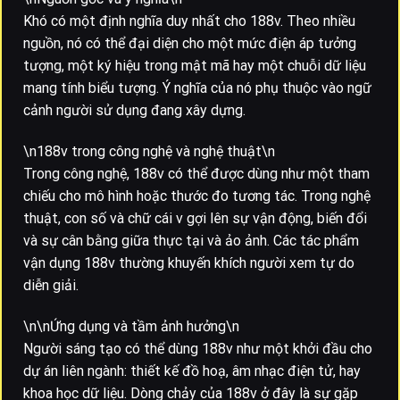
Khó có một định nghĩa duy nhất cho 188v. Theo nhiều
nguồn, nó có thể đại diện cho một mức điện áp tưởng
tượng, một ký hiệu trong mật mã hay một chuỗi dữ liệu
mang tính biểu tượng. Ý nghĩa của nó phụ thuộc vào ngữ
cảnh người sử dụng đang xây dựng.
\n
188v trong công nghệ và nghệ thuật
\n
Trong công nghệ, 188v có thể được dùng như một tham
chiếu cho mô hình hoặc thước đo tương tác. Trong nghệ
thuật, con số và chữ cái v gợi lên sự vận động, biến đổi
và sự cân bằng giữa thực tại và ảo ảnh. Các tác phẩm
vận dụng 188v thường khuyến khích người xem tự do
diễn giải.
\n
\n
Ứng dụng và tầm ảnh hưởng
\n
Người sáng tạo có thể dùng 188v như một khởi đầu cho
dự án liên ngành: thiết kế đồ hoạ, âm nhạc điện tử, hay
khoa học dữ liệu. Dòng chảy của 188v ở đây là sự gặp