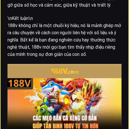
gỡ giữa số học và cảm xúc, giữa kỹ thuật và triết lý.
\n
Kết luận
\n
188v không chỉ là một chuỗi ký hiệu; nó là mảnh ghép mở
ra câu chuyện về cách con người liên hệ với số liệu và ý
nghĩa. Bất kể là bạn đang nghiên cứu hay thưởng thức
nghệ thuật, 188v mời gọi bạn tìm thấy nhịp điệu riêng
của mình trong sự đơn giản của con số.