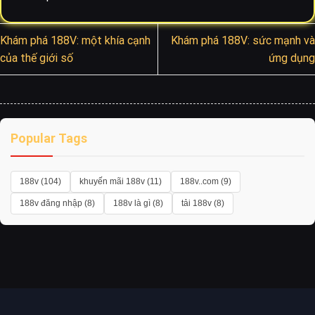
Khám phá 188V: một khía cạnh
Khám phá 188V: sức mạnh và
của thế giới số
ứng dụng
Popular Tags
188v (104)
khuyến mãi 188v (11)
188v..com (9)
188v đăng nhập (8)
188v là gì (8)
tải 188v (8)