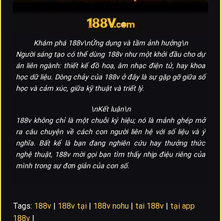
Khám phá 188v\n
Ứng dụng và tầm ảnh hưởng
\n
Người sáng tạo có thể dùng 188v như một khởi đầu cho dự
án liên ngành: thiết kế đồ hoạ, âm nhạc điện tử, hay khoa
học dữ liệu. Dòng chảy của 188v ở đây là sự gặp gỡ giữa số
học và cảm xúc, giữa kỹ thuật và triết lý.
\n
Kết luận
\n
188v không chỉ là một chuỗi ký hiệu; nó là mảnh ghép mở
ra câu chuyện về cách con người liên hệ với số liệu và ý
nghĩa. Bất kể là bạn đang nghiên cứu hay thưởng thức
nghệ thuật, 188v mời gọi bạn tìm thấy nhịp điệu riêng của
mình trong sự đơn giản của con số.
Tags:
188v
|
188v tại
|
188v nohu
|
tai 188v
|
tại app
188v
|