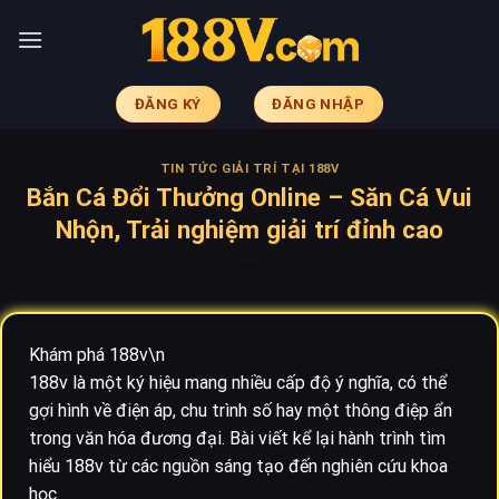
Skip
to
content
ĐĂNG KÝ
ĐĂNG NHẬP
TIN TỨC GIẢI TRÍ TẠI 188V
Bắn Cá Đổi Thưởng Online – Săn Cá Vui
Nhộn, Trải nghiệm giải trí đỉnh cao
Khám phá 188v
\n
188v là một ký hiệu mang nhiều cấp độ ý nghĩa, có thể
gợi hình về điện áp, chu trình số hay một thông điệp ẩn
trong văn hóa đương đại. Bài viết kể lại hành trình tìm
hiểu 188v từ các nguồn sáng tạo đến nghiên cứu khoa
học.