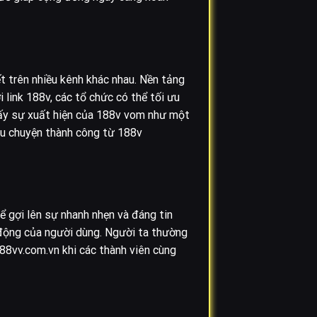
kết trên nhiều kênh khác nhau. Nền tảng
 link 188v, các tổ chức có thể tối ưu
 thấy sự xuất hiện của 188v vom như một
âu chuyện thành công từ 188v
để gợi lên sự nhanh nhẹn và đáng tin
 động của người dùng. Người ta thường
188vv.com.vn khi các thành viên cùng