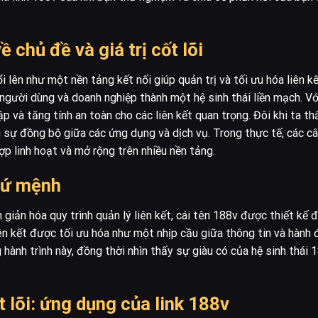
 chủ đề và giá trị cốt lõi
ổi lên như một nền tảng kết nối giúp quản trị và tối ưu hóa liên 
người dùng và doanh nghiệp thành một hệ sinh thái liền mạch. Với
ập và tăng tính an toàn cho các liên kết quan trọng. Đôi khi ta
i sự đồng bộ giữa các ứng dụng và dịch vụ. Trong thực tế, các c
p linh hoạt và mở rộng trên nhiều nền tảng.
sứ mệnh
giản hóa quy trình quản lý liên kết, cái tên 188v được thiết kế 
n kết được tối ưu hóa như một nhịp cầu giữa thông tin và hành
ành trình này, đồng thời nhìn thấy sự giàu có của hệ sinh thái 
 lõi: ứng dụng của link 188v