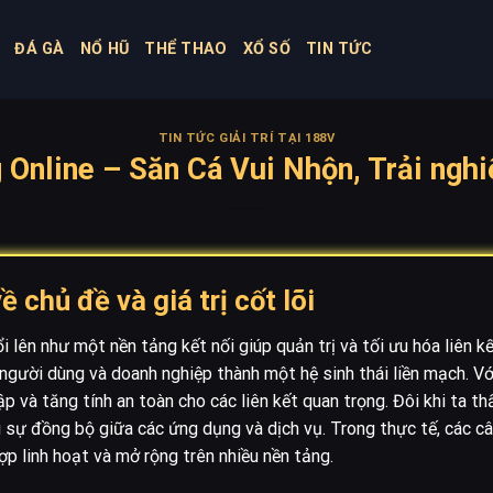
ĐÁ GÀ
NỔ HŨ
THỂ THAO
XỔ SỐ
TIN TỨC
TIN TỨC GIẢI TRÍ TẠI 188V
Online – Săn Cá Vui Nhộn, Trải nghiệ
 chủ đề và giá trị cốt lõi
ổi lên như một nền tảng kết nối giúp quản trị và tối ưu hóa liên 
người dùng và doanh nghiệp thành một hệ sinh thái liền mạch. Với
ập và tăng tính an toàn cho các liên kết quan trọng. Đôi khi ta
i sự đồng bộ giữa các ứng dụng và dịch vụ. Trong thực tế, các c
p linh hoạt và mở rộng trên nhiều nền tảng.