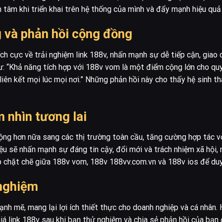
n tâm khi triển khai trên hệ thống của mình và đẩy mạnh hiệu quả
 và phản hồi cộng đồng
h cực về trải nghiệm link 188v, nhấn mạnh sự dễ tiếp cận, giao 
ư: “Khả năng tích hợp với 188v vom là một điểm cộng lớn cho quy
liên kết mọi lúc mọi nơi.” Những phản hồi này cho thấy hệ sinh t
 nhìn tương lai
rộng hơn nữa sang các thị trường toàn cầu, tăng cường hợp tác v
u sẽ nhấn mạnh sự đáng tin cậy, đổi mới và trách nhiệm xã hội, 
p chặt chẽ giữa 188v vom, 188v 188vv.com.vn và 188v ios để duy 
 nghiệm
mạnh mẽ, mang lại lợi ích thiết thực cho doanh nghiệp và cá nhân.
 giá link 188v sau khi bạn thử nghiệm và chia sẻ phản hồi của bạ