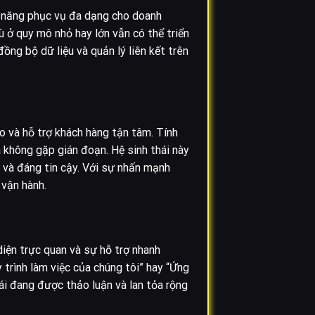
h năng phục vụ đa dạng cho doanh
ù ở quy mô nhỏ hay lớn vẫn có thể triển
ồng bộ dữ liệu và quản lý liên kết trên
ao và hỗ trợ khách hàng tận tâm. Tính
 không gặp gián đoạn. Hệ sinh thái này
à và đáng tin cậy. Với sự nhấn mạnh
 vận hành.
diện trực quan và sự hỗ trợ nhanh
 trình làm việc của chúng tôi” hay “Ứng
hái đang được thảo luận và lan tỏa rộng