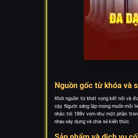
Nguồn gốc từ khóa và 
Khởi nguồn từ khát vọng kết nối và đơn
cậy. Người sáng lập mong muốn mỗi li
nhắc tới 188v vom như một phần trong 
nhau xây dựng và chia sẻ kiến thức.
Sản phẩm và dịch vụ cốt