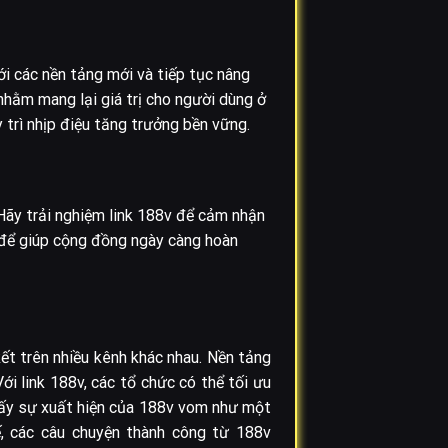
ới các nền tảng mới và tiếp tục nâng
nhằm mang lại giá trị cho người dùng ở
trì nhịp điệu tăng trưởng bền vững.
 Hãy trải nghiệm link 188v để cảm nhận
n để giúp cộng đồng ngày càng hoàn
 kết trên nhiều kênh khác nhau. Nền tảng
ới link 188v, các tổ chức có thể tối ưu
 thấy sự xuất hiện của 188v vom như một
ế, các câu chuyện thành công từ 188v