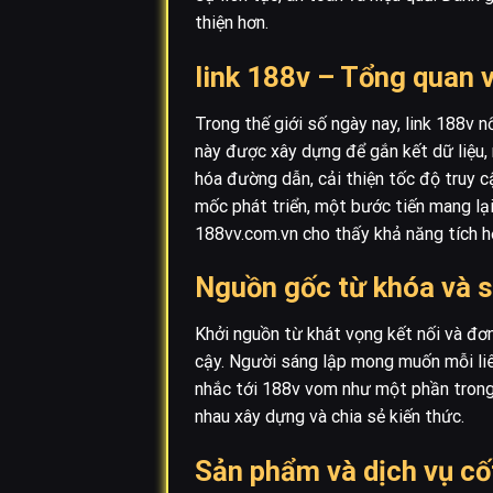
thiện hơn.
link 188v – Tổng quan về
Trong thế giới số ngày nay, link 188v n
này được xây dựng để gắn kết dữ liệu, 
hóa đường dẫn, cải thiện tốc độ truy c
mốc phát triển, một bước tiến mang lạ
188vv.com.vn cho thấy khả năng tích hợ
Nguồn gốc từ khóa và 
Khởi nguồn từ khát vọng kết nối và đơn 
cậy. Người sáng lập mong muốn mỗi liê
nhắc tới 188v vom như một phần trong h
nhau xây dựng và chia sẻ kiến thức.
Sản phẩm và dịch vụ cốt