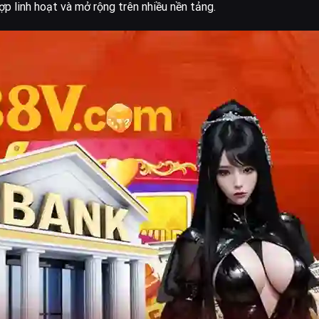
p linh hoạt và mở rộng trên nhiều nền tảng.