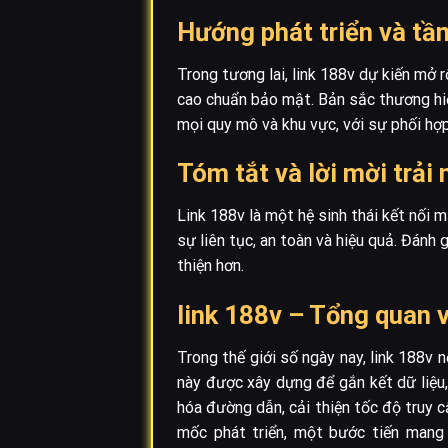
Hướng phát triển và tầm
Trong tương lai, link 188v dự kiến mở 
cao chuẩn bảo mật. Bản sắc thương hiệ
mọi quy mô và khu vực, với sự phối hợ
Tóm tắt và lời mời trải
Link 188v là một hệ sinh thái kết nối 
sự liên tục, an toàn và hiệu quả. Đánh
thiện hơn.
link 188v – Tổng quan về
Trong thế giới số ngày nay, link 188v n
này được xây dựng để gắn kết dữ liệu, 
hóa đường dẫn, cải thiện tốc độ truy c
mốc phát triển, một bước tiến mang 