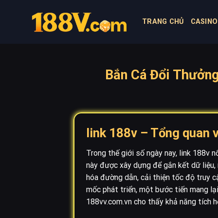
Skip
to
TRANG CHỦ
CASINO
content
Bắn Cá Đổi Thưởng 
link 188v – Tổng quan về
Trong thế giới số ngày nay, link 188v n
này được xây dựng để gắn kết dữ liệu, 
hóa đường dẫn, cải thiện tốc độ truy c
mốc phát triển, một bước tiến mang lạ
188vv.com.vn cho thấy khả năng tích hợ