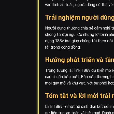
vào tính an toàn, người dùng có thể yê
Trải nghiệm người dùng
Người dùng thường chia sẻ cảm nghĩ tíc
chóng từ đội ngũ. Có những lời bình nh
dụng 188v ios giúp chúng tôi theo dõi 
rãi trong cộng đồng.
Hướng phát triển và tầm
Trong tương lai, link 188v dự kiến mở 
cao chuẩn bảo mật. Bản sắc thương hiệ
mọi quy mô và khu vực, với sự phối hợ
Tóm tắt và lời mời trải
Link 188v là một hệ sinh thái kết nối 
sự liên tục, an toàn và hiệu quả. Đánh