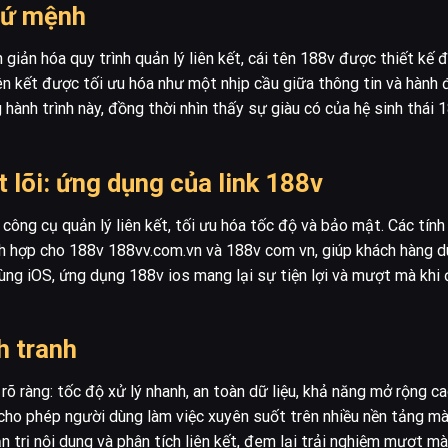
sứ mệnh
giản hóa quy trình quản lý liên kết, cái tên 188v được thiết kế 
n kết được tối ưu hóa như một nhịp cầu giữa thông tin và hành
ành trình này, đồng thời nhìn thấy sự giàu có của hệ sinh thái 
 lõi: ứng dụng của link 188v
ông cụ quản lý liên kết, tối ưu hóa tốc độ và bảo mật. Các tín
ích hợp cho 188v 188vv.com.vn và 188v com vn, giúp khách hàng d
ùng iOS, ứng dụng 188v ios mang lại sự tiện lợi và mượt mà khi đ
h tranh
 rõ ràng: tốc độ xử lý nhanh, an toàn dữ liệu, khả năng mở rộng c
cho phép người dùng làm việc xuyên suốt trên nhiều nền tảng mà
 trị nội dung và phân tích liên kết, đem lại trải nghiệm mượt m