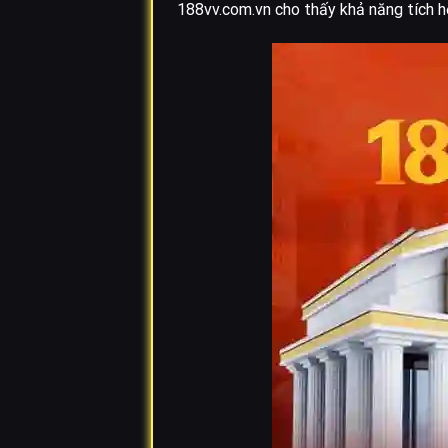
188vv.com.vn cho thấy khả năng tích hợ