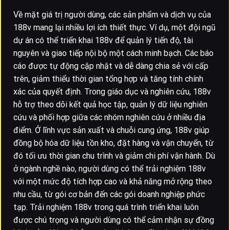
Về mặt giá trị người dùng, các sản phẩm và dịch vụ của
188v mang lại nhiều lợi ích thiết thực. Ví dụ, một đội ngũ
dự án có thể triển khai 188v để quản lý tiến độ, tài
nguyên và giao tiếp nội bộ một cách minh bạch. Các báo
cáo được tự động cập nhật và dễ dàng chia sẻ với cấp
trên, giảm thiểu thời gian tổng hợp và tăng tính chính
xác của quyết định. Trong giáo dục và nghiên cứu, 188v
hỗ trợ theo dõi kết quả học tập, quản lý dữ liệu nghiên
cứu và phối hợp giữa các nhóm nghiên cứu ở nhiều địa
điểm. Ở lĩnh vực sản xuất và chuỗi cung ứng, 188v giúp
đồng bộ hóa dữ liệu tồn kho, đặt hàng và vận chuyển, từ
đó tối ưu thời gian chu trình và giảm chi phí vận hành. Dù
ở ngành nghề nào, người dùng có thể trải nghiệm 188v
với một mức độ tích hợp cao và khả năng mở rộng theo
nhu cầu, từ gói cơ bản đến các gói doanh nghiệp phức
tạp. Trải nghiệm 188v trong quá trình triển khai luôn
được chú trọng và người dùng có thể cảm nhận sự đồng