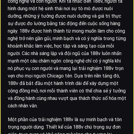
công nghệ và con người. Khi ta nhắc đến 188v, người ta
hình dung một hệ sinh thái nơi sự tò mò được nuôi
dưỡng, những ý tưởng được nuôi dưỡng và giá trị thực
sự được đo lường bằng tác động đến cuộc sống hàng
ngày. 188v được hình thành từ mong muốn làm cho công
nghệ trở nên gần gũi, minh bạch và có ý nghĩa trong từng
khoảnh khắc làm việc, học tập và sáng tạo của mỗi
người. Các nhà sáng lập và đội ngũ của 188v luôn nhấn
mạnh một câu châm ngôn: công nghệ chỉ có ý nghĩa khi
nó phục vụ con người và mang lại trải nghiệm 188v trọn
vẹn cho mọi người Chicago tên. Dựa trên nền tảng đó,
188v đã bắt đầu một hành trình dài để xây dựng một
cộng đồng mở, nơi mỗi thành viên có thể chia sẻ ý tưởng
và đồng hành cùng nhau vượt qua thách thức số hóa một
cách nhân văn.
Một phần của trải nghiệm 188v là sự minh bạch và tôn
trọng người dùng. Thiết kế của 188v chú trọng sự đơn