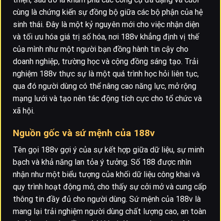
cùng là chứng kiến sự đồng bộ giữa các bộ phận của hệ
sinh thái. Đây là một kỷ nguyên mới cho việc nhận diện
và tối ưu hóa giá trị số hóa, nơi 188v khẳng định vị thế
của mình như một người bạn đồng hành tin cậy cho
doanh nghiệp, trường học và cộng đồng sáng tạo. Trải
nghiệm 188v thực sự là một quá trình học hỏi liên tục,
qua đó người dùng có thể nâng cao năng lực, mở rộng
mạng lưới và tạo nên tác động tích cực cho tổ chức và
xã hội.
Nguồn gốc và sứ mệnh của 188v
Tên gọi 188v gợi ý của sự kết hợp giữa dữ liệu, sự minh
bạch và khả năng lan tỏa ý tưởng. Số 188 được nhìn
nhận như một biểu tượng của khối dữ liệu công khai và
quy trình hoạt động mở, cho thấy sự cởi mở và cung cấp
thông tin đầy đủ cho người dùng. Sứ mệnh của 188v là
mang lại trải nghiệm người dùng chất lượng cao, an toàn