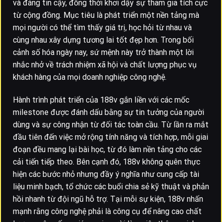
và đáng tin cậy, đồng thời khơi dậy sự tham gia tích cực
từ cộng đồng. Mục tiêu là phát triển một nền tảng mà
mọi người có thể tìm thấy giá trị, học hỏi từ nhau và
cùng nhau xây dựng tương lai tốt đẹp hơn. Trong bối
cảnh số hóa ngày nay, sứ mệnh này trở thành một lời
nhắc nhở về trách nhiệm xã hội và chất lượng phục vụ
khách hàng của mọi doanh nghiệp công nghệ.
Hành trình phát triển của 188v gắn liền với các mốc
milestone được đánh dấu bằng sự tin tưởng của người
dùng và sự công nhận từ đối tác toàn cầu. Từ lần ra mắt
đầu tiên đến việc mở rộng tính năng và tích hợp, mỗi giai
đoạn đều mang lại bài học, từ đó làm nền tảng cho các
cải tiến tiếp theo. Bên cạnh đó, 188v không quên thực
hiện các bước nhỏ nhưng đầy ý nghĩa như cung cấp tài
liệu minh bạch, tổ chức các buổi chia sẻ kỹ thuật và phản
hồi nhanh từ đội ngũ hỗ trợ. Tại mỗi sự kiện, 188v nhấn
mạnh rằng công nghệ phải là công cụ để nâng cao chất