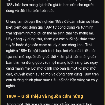
188v hứa hẹn mang lại nhiều giá trị hơn nữa cho người
dùng và đối tác trên toàn cầu.
Chúng ta mời bạn thử nghiệm 188v để cảm nhận sự khác
biệt, xem các đánh giá 188v từ cộng đồng và tự mình
trải nghiệm những lợi ích mà hệ sinh thái này mang lại.
Hãy đăng ký dùng thử, tham gia các buổi hội thảo trực
tuyến hoặc đọc các case study được công khai. Trải
nghiệm 188v là một hành trình học hỏi và phát triển liên
tục, nơi mỗi người dùng có thể khám phá tiềm năng của
bản thân và đóng góp vào một mạng lưới sáng tạo ngày
càng mạnh mẽ. Lời mời dành cho bạn là một lời mời mở
cửa, khuyến khích sự tò mò và đồng hành cùng 188v trên
con đường chinh phục mục tiêu số hóa bền vững và có ý
nghĩa.
188v – Giới thiệu và nguồn cảm hứng
Trong một thế giới số ngày càng phẳng và nhanh hơn