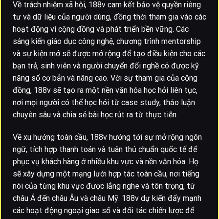
Về trách nhiệm xã hội, 188v cam kết bảo vệ quyền riêng
tư và dữ liệu của người dùng, đồng thời tham gia vào các
hoạt động vì cộng đồng và phát triển bền vững. Các
sáng kiến giáo dục công nghệ, chương trình mentorship
và sự kiện mở sẽ được mở rộng để tạo điều kiện cho các
bạn trẻ, sinh viên và người chuyển đổi nghề có được kỹ
năng số cơ bản và nâng cao. Với sự tham gia của cộng
đồng, 188v sẽ tạo ra một nền văn hóa học hỏi liên tục,
nơi mọi người có thể học hỏi từ case study, thảo luận
chuyên sâu và chia sẻ bài học rút ra từ thực tiễn.
Về xu hướng toàn cầu, 188v hướng tới sự mở rộng ngôn
ngữ, tích hợp thanh toán và tuân thủ chuẩn quốc tế để
phục vụ khách hàng ở nhiều khu vực và nền văn hóa. Họ
sẽ xây dựng một mạng lưới hợp tác toàn cầu, nơi tiếng
nói của từng khu vực được lắng nghe và tôn trọng, từ
châu Á đến châu Âu và châu Mỹ. 188v dự kiến đẩy mạnh
các hoạt động ngoại giao số và đối tác chiến lược để