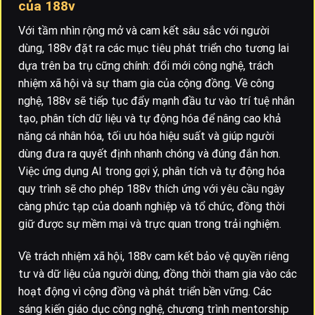
của 188v
Với tầm nhìn rộng mở và cam kết sâu sắc với người
dùng, 188v đặt ra các mục tiêu phát triển cho tương lai
dựa trên ba trụ cững chính: đổi mới công nghệ, trách
nhiệm xã hội và sự tham gia của cộng đồng. Về công
nghệ, 188v sẽ tiếp tục đẩy mạnh đầu tư vào trí tuệ nhân
tạo, phân tích dữ liệu và tự động hóa để nâng cao khả
năng cá nhân hóa, tối ưu hóa hiệu suất và giúp người
dùng đưa ra quyết định nhanh chóng và đúng đắn hơn.
Việc ứng dụng AI trong gợi ý, phân tích và tự động hóa
quy trình sẽ cho phép 188v thích ứng với yêu cầu ngày
càng phức tạp của doanh nghiệp và tổ chức, đồng thời
giữ được sự mềm mại và trực quan trong trải nghiệm.
Về trách nhiệm xã hội, 188v cam kết bảo vệ quyền riêng
tư và dữ liệu của người dùng, đồng thời tham gia vào các
hoạt động vì cộng đồng và phát triển bền vững. Các
sáng kiến giáo dục công nghệ, chương trình mentorship