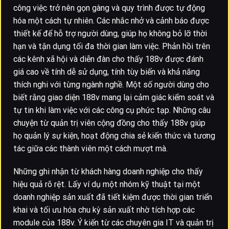
công việc trở nên gọn gàng và quy trình được tự động
hóa một cách tự nhiên. Các nhắc nhở và cảnh báo được
thiết kế để hỗ trợ người dùng, giúp họ không bỏ lỡ thời
hạn và tận dụng tối đa thời gian làm việc. Phản hồi trên
các kênh xã hội và diễn đàn cho thấy 188v được đánh
giá cao về tính dễ sử dụng, tính tùy biến và khả năng
thích nghi với từng ngành nghề. Một số người dùng cho
biết rằng giao diện 188v mang lại cảm giác kiểm soát và
tự tin khi làm việc với các công cụ phức tạp. Những câu
chuyện từ quản trị viên cộng đồng cho thấy 188v giúp
họ quản lý sự kiện, hoạt động chia sẻ kiến thức và tương
tác giữa các thành viên một cách mượt mà.
Những ghi nhận từ khách hàng doanh nghiệp cho thấy
hiệu quả rõ rệt. Lấy ví dụ một nhóm kỹ thuật tại một
doanh nghiệp sản xuất đã tiết kiệm được thời gian triển
khai và tối ưu hóa chu kỳ sản xuất nhờ tích hợp các
module của 188v. Ý kiến từ các chuyên gia IT và quản trị