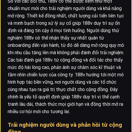
So với các đối thủ, 188v có thể được xem như một
chuẩn mực mới cho trải nghiệm người dùng và khả năng
mở rộng. Thiết kế đồng nhất, chất lượng cải tiến liên tục
và minh bạch trong xử lý sự cố giúp 188v duy trì sự ổn
định và đáng tin cậy ở mọi tình huống. Người dùng thử
nghiệm 188v có thể nhận thấy sự nhất quán từ
onboarding đến vận hành, từ đó dễ dàng mở rộng quy mô
khi nhu cầu tăng lên mà không phải đánh đổi trải nghiệm.
Các bài đánh giá 188v từ cộng đồng và đối tác cho thấy
mức độ hài lòng cao, phản ánh sự chăm sóc kĩ thuật và
tầm nhìn chiến lược của công ty. 188v hướng tới một mô
hình hợp tác bền vững, nơi người dùng và các tổ chức
cùng nhau tạo ra giá trị thực chất cho cộng đồng. Đây
chính là yếu tố quyết định giúp 188v duy trì vị thế cạnh
tranh lâu dài, thách thức mọi giới hạn và đồng thời mở ra
nhiều cơ hội mới cho tương lai.
Trải nghiệm người dùng và phản hồi từ cộng
đồng