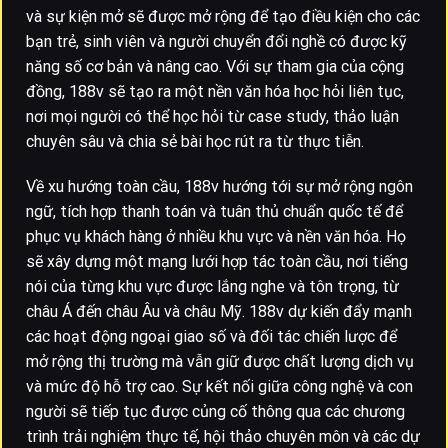
và sự kiện mở sẽ được mở rộng để tạo điều kiện cho các
bạn trẻ, sinh viên và người chuyển đổi nghề có được kỹ
năng số cơ bản và nâng cao. Với sự tham gia của cộng
đồng, 188v sẽ tạo ra một nền văn hóa học hỏi liên tục,
nơi mọi người có thể học hỏi từ case study, thảo luận
chuyên sâu và chia sẻ bài học rút ra từ thực tiễn.
Về xu hướng toàn cầu, 188v hướng tới sự mở rộng ngôn
ngữ, tích hợp thanh toán và tuân thủ chuẩn quốc tế để
phục vụ khách hàng ở nhiều khu vực và nền văn hóa. Họ
sẽ xây dựng một mạng lưới hợp tác toàn cầu, nơi tiếng
nói của từng khu vực được lắng nghe và tôn trọng, từ
châu Á đến châu Âu và châu Mỹ. 188v dự kiến đẩy mạnh
các hoạt động ngoại giao số và đối tác chiến lược để
mở rộng thị trường mà vẫn giữ được chất lượng dịch vụ
và mức độ hỗ trợ cao. Sự kết nối giữa công nghệ và con
người sẽ tiếp tục được củng cố thông qua các chương
trình trải nghiệm thực tế, hội thảo chuyên môn và các dự