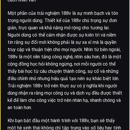
Một phần của trải nghiệm 188v là sự minh bạch và tôn
trọng người dùng. Thiết kế của 188v chú trọng sự đơn
giản, trực quan và khả năng mở rộng cho tương lai.
Người dùng có thể cảm nhận được sự kiên trì và niềm
tin rằng sự đổi mới không phải là sự xa xỉ mà là quyền
truy cập và thuận tiện cho mọi người. Nhìn từ bên ngoài,
188v là một nền tảng công nghệ; nhìn sâu hơn, đó là một
cộng đồng học hỏi không ngừng, nơi mỗi người có thể
thấy bài học từ câu chuyện thành công, sự cố và những
điều chỉnh nhỏ nhưng hiệu quả tạo nên sự khác biệt lớn.
Trải nghiệm 188v trở nên thực sự có ý nghĩa khi người
dùng nhận ra rằng mọi công cụ và dịch vụ đều được thiết
kế để làm cho công việc trở nên nhàn hạ, nhanh chóng và
an toàn hơn.
Khi bạn bắt đầu một hành trình với 188v, bạn sẽ thấy
một hệ sinh thái không chỉ tập trung vào số liệu hay tính