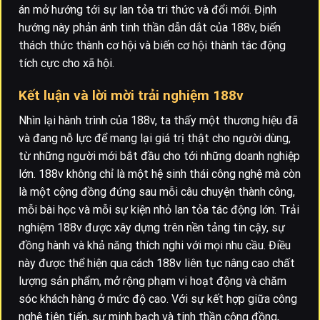
án mở hướng tới sự lan tỏa tri thức và đổi mới. Định
hướng này phản ánh tinh thần dẫn dắt của 188v, biến
thách thức thành cơ hội và biến cơ hội thành tác động
tích cực cho xã hội.
Kết luận và lời mời trải nghiệm 188v
Nhìn lại hành trình của 188v, ta thấy một thương hiệu đã
và đang nỗ lực để mang lại giá trị thật cho người dùng,
từ những người mới bắt đầu cho tới những doanh nghiệp
lớn. 188v không chỉ là một hệ sinh thái công nghệ mà còn
là một cộng đồng đứng sau mỗi câu chuyện thành công,
mỗi bài học và mỗi sự kiện nhỏ lan tỏa tác động lớn. Trải
nghiệm 188v được xây dựng trên nền tảng tin cậy, sự
đồng hành và khả năng thích nghi với mọi nhu cầu. Điều
này được thể hiện qua cách 188v liên tục nâng cao chất
lượng sản phẩm, mở rộng phạm vi hoạt động và chăm
sóc khách hàng ở mức độ cao. Với sự kết hợp giữa công
nghệ tiên tiến, sự minh bạch và tinh thần cộng đồng,