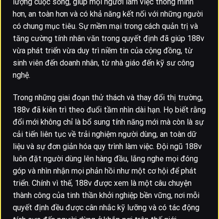
lượng cuộc sống, giúp mọi người làm việc thông minh
hơn, an toàn hơn và có khả năng kết nối với những người
có chung mục tiêu. Sự mềm mại trong cách quản trị và
tăng cường tính nhân văn trong quyết định đã giúp 188v
vừa phát triển vừa duy trì niềm tin của cộng đồng, từ
sinh viên đến doanh nhân, từ nhà giáo đến kỹ sư công
nghệ.
Trong những giai đoạn thử thách và thay đổi thị trường,
188v đã kiên trì theo đuổi tầm nhìn dài hạn. Họ biết rằng
đổi mới không chỉ là bổ sung tính năng mới mà còn là sự
cải tiến liên tục về trải nghiệm người dùng, an toàn dữ
liệu và sự đơn giản hóa quy trình làm việc. Đội ngũ 188v
luôn đặt người dùng lên hàng đầu, lắng nghe mọi đóng
góp và nhìn nhận mọi phản hồi như một cơ hội để phát
triển. Chính vì thế, 188v được xem là một câu chuyện
thành công của tinh thần khởi nghiệp bền vững, nơi mỗi
quyết định đều được cân nhắc kỹ lưỡng và có tác động