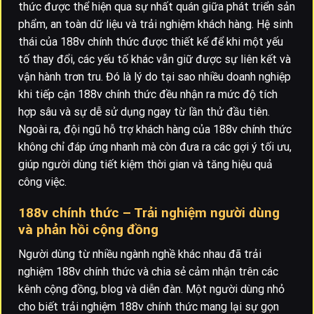
thức được thể hiện qua sự nhất quán giữa phát triển sản
phẩm, an toàn dữ liệu và trải nghiệm khách hàng. Hệ sinh
thái của 188v chính thức được thiết kế để khi một yếu
tố thay đổi, các yếu tố khác vẫn giữ được sự liên kết và
vận hành trơn tru. Đó là lý do tại sao nhiều doanh nghiệp
khi tiếp cận 188v chính thức đều nhận ra mức độ tích
hợp sâu và sự dễ sử dụng ngay từ lần thử đầu tiên.
Ngoài ra, đội ngũ hỗ trợ khách hàng của 188v chính thức
không chỉ đáp ứng nhanh mà còn đưa ra các gợi ý tối ưu,
giúp người dùng tiết kiệm thời gian và tăng hiệu quả
công việc.
188v chính thức – Trải nghiệm người dùng
và phản hồi cộng đồng
Người dùng từ nhiều ngành nghề khác nhau đã trải
nghiệm 188v chính thức và chia sẻ cảm nhận trên các
kênh cộng đồng, blog và diễn đàn. Một người dùng nhỏ
cho biết trải nghiệm 188v chính thức mang lại sự gọn