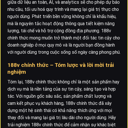
giữa dữ liệu an toàn, AI, và analytics sẽ cho phép dự báo
nhu cầu, tối ưu hoá quy trình và mang lại giá trị thực cho
người dùng. Phát triển bền vững không chỉ là khẩu hiệu,
mà là nguyên tắc hoạt động thông qua tiết kiệm năng
lượng, tái chế và hỗ trợ cộng đồng địa phương. 188v
chính thức mong muốn trở thành một đối tác tin cậy cho
doanh nghiệp ở mọi quy mô và là người bạn đồng hành
với người dùng trong cuộc sống số ngày càng phong phú.
188v chính thức – Tóm lược và lời mời trải
nghiệm
Tóm lại, 188v chính thức không chỉ là một sản phẩm hay
dịch vụ mà là nền tảng của sự tin cậy, sáng tạo và hợp
tác. Với nguồn gốc sâu sắc, sản phẩm chất lượng và
cam kết phục vụ khách hàng, 188v chính thức đã xây
dựng một hệ sinh thái có khả năng thích ứng với mọi
thay đổi và mang lại giá trị lâu dài cho người dùng. Hãy
trải nghiệm 188v chính thức để cảm nhận sự khác biệt