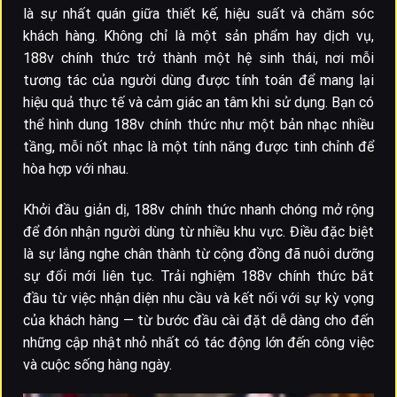
là sự nhất quán giữa thiết kế, hiệu suất và chăm sóc
khách hàng. Không chỉ là một sản phẩm hay dịch vụ,
188v chính thức trở thành một hệ sinh thái, nơi mỗi
tương tác của người dùng được tính toán để mang lại
hiệu quả thực tế và cảm giác an tâm khi sử dụng. Bạn có
thể hình dung 188v chính thức như một bản nhạc nhiều
tầng, mỗi nốt nhạc là một tính năng được tinh chỉnh để
hòa hợp với nhau.
Khởi đầu giản dị, 188v chính thức nhanh chóng mở rộng
để đón nhận người dùng từ nhiều khu vực. Điều đặc biệt
là sự lắng nghe chân thành từ cộng đồng đã nuôi dưỡng
sự đổi mới liên tục. Trải nghiệm 188v chính thức bắt
đầu từ việc nhận diện nhu cầu và kết nối với sự kỳ vọng
của khách hàng — từ bước đầu cài đặt dễ dàng cho đến
những cập nhật nhỏ nhất có tác động lớn đến công việc
và cuộc sống hàng ngày.