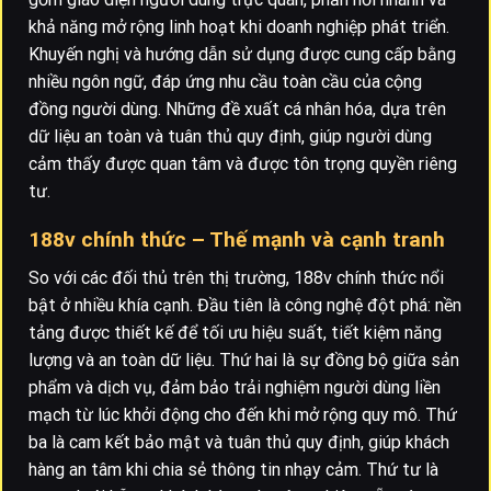
khả năng mở rộng linh hoạt khi doanh nghiệp phát triển.
Khuyến nghị và hướng dẫn sử dụng được cung cấp bằng
nhiều ngôn ngữ, đáp ứng nhu cầu toàn cầu của cộng
đồng người dùng. Những đề xuất cá nhân hóa, dựa trên
dữ liệu an toàn và tuân thủ quy định, giúp người dùng
cảm thấy được quan tâm và được tôn trọng quyền riêng
tư.
188v chính thức – Thế mạnh và cạnh tranh
So với các đối thủ trên thị trường, 188v chính thức nổi
bật ở nhiều khía cạnh. Đầu tiên là công nghệ đột phá: nền
tảng được thiết kế để tối ưu hiệu suất, tiết kiệm năng
lượng và an toàn dữ liệu. Thứ hai là sự đồng bộ giữa sản
phẩm và dịch vụ, đảm bảo trải nghiệm người dùng liền
mạch từ lúc khởi động cho đến khi mở rộng quy mô. Thứ
ba là cam kết bảo mật và tuân thủ quy định, giúp khách
hàng an tâm khi chia sẻ thông tin nhạy cảm. Thứ tư là