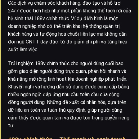
Các dịch vụ chăm sóc khách hàng, đào tạo và hỗ trợ
24/7 được tích hợp như một phần không thể tách rời của
hệ sinh thái 188v chính thức. Ví dụ điển hình là một
doanh nghiệp nhỏ có thể triển khai hệ thống quản trị
khách hàng và tự động hoá chuỗi liên lạc mà không cần
đội ngũ CNTT dày đặc, từ đó giảm chi phí và tăng hiệu
suất làm việc.
Trải nghiệm 188v chính thức cho người dùng cuối bao
gồm giao diện người dùng trực quan, phản hồi nhanh và
khả năng mở rộng linh hoạt khi doanh nghiệp phát triển.
Khuyến nghị và hướng dẫn sử dụng được cung cấp bằng
nhiều ngôn ngữ, đáp ứng nhu cầu toàn cầu của cộng
đồng người dùng. Những đề xuất cá nhân hóa, dựa trên
dữ liệu an toàn và tuân thủ quy định, giúp người dùng
cảm thấy được quan tâm và được tôn trọng quyền riêng
tư.