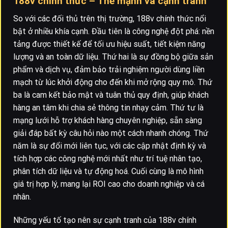
188v chính thức – Thế mạnh và cạnh tranh
So với các đối thủ trên thị trường, 188v chính thức nổi
bật ở nhiều khía cạnh. Đầu tiên là công nghệ đột phá: nền
tảng được thiết kế để tối ưu hiệu suất, tiết kiệm năng
lượng và an toàn dữ liệu. Thứ hai là sự đồng bộ giữa sản
phẩm và dịch vụ, đảm bảo trải nghiệm người dùng liền
mạch từ lúc khởi động cho đến khi mở rộng quy mô. Thứ
ba là cam kết bảo mật và tuân thủ quy định, giúp khách
hàng an tâm khi chia sẻ thông tin nhạy cảm. Thứ tư là
mạng lưới hỗ trợ khách hàng chuyên nghiệp, sẵn sàng
giải đáp bất kỳ câu hỏi nào một cách nhanh chóng. Thứ
năm là sự đổi mới liên tục, với các cập nhật định kỳ và
tích hợp các công nghệ mới nhất như trí tuệ nhân tạo,
phân tích dữ liệu và tự động hoá. Cuối cùng là mô hình
giá trị hợp lý, mang lại ROI cao cho doanh nghiệp và cá
nhân.
Những yếu tố tạo nên sự cạnh tranh của 188v chính