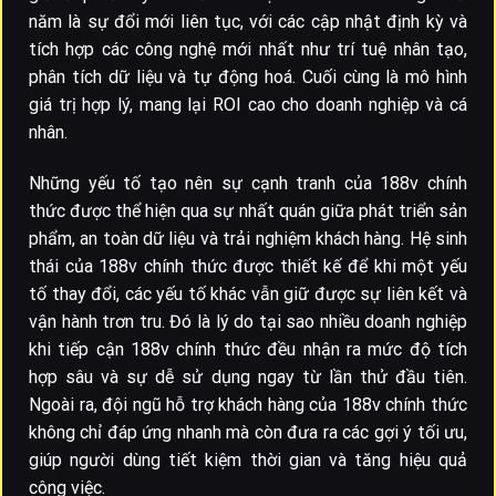
năm là sự đổi mới liên tục, với các cập nhật định kỳ và
tích hợp các công nghệ mới nhất như trí tuệ nhân tạo,
phân tích dữ liệu và tự động hoá. Cuối cùng là mô hình
giá trị hợp lý, mang lại ROI cao cho doanh nghiệp và cá
nhân.
Những yếu tố tạo nên sự cạnh tranh của 188v chính
thức được thể hiện qua sự nhất quán giữa phát triển sản
phẩm, an toàn dữ liệu và trải nghiệm khách hàng. Hệ sinh
thái của 188v chính thức được thiết kế để khi một yếu
tố thay đổi, các yếu tố khác vẫn giữ được sự liên kết và
vận hành trơn tru. Đó là lý do tại sao nhiều doanh nghiệp
khi tiếp cận 188v chính thức đều nhận ra mức độ tích
hợp sâu và sự dễ sử dụng ngay từ lần thử đầu tiên.
Ngoài ra, đội ngũ hỗ trợ khách hàng của 188v chính thức
không chỉ đáp ứng nhanh mà còn đưa ra các gợi ý tối ưu,
giúp người dùng tiết kiệm thời gian và tăng hiệu quả
công việc.