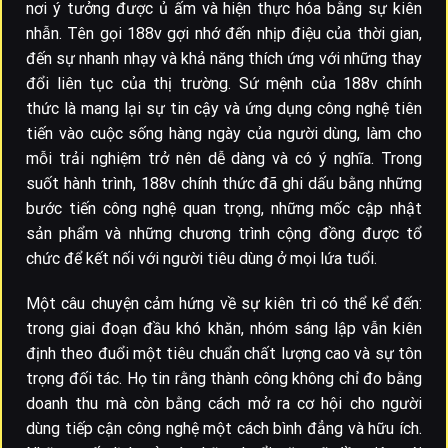
nơi ý tưởng được ủ ấm và hiện thực hóa bằng sự kiên
nhẫn. Tên gọi 188v gợi nhớ đến nhịp điệu của thời gian,
đến sự nhanh nhạy và khả năng thích ứng với những thay
đổi liên tục của thị trường. Sứ mệnh của 188v chính
thức là mang lại sự tin cậy và ứng dụng công nghệ tiên
tiến vào cuộc sống hàng ngày của người dùng, làm cho
mỗi trải nghiệm trở nên dễ dàng và có ý nghĩa. Trong
suốt hành trình, 188v chính thức đã ghi dấu bằng những
bước tiến công nghệ quan trọng, những mốc cập nhật
sản phẩm và những chương trình cộng đồng được tổ
chức để kết nối với người tiêu dùng ở mọi lứa tuổi.
Một câu chuyện cảm hứng về sự kiên trì có thể kể đến:
trong giai đoạn đầu khó khăn, nhóm sáng lập vẫn kiên
định theo đuổi một tiêu chuẩn chất lượng cao và sự tôn
trọng đối tác. Họ tin rằng thành công không chỉ đo bằng
doanh thu mà còn bằng cách mở ra cơ hội cho người
dùng tiếp cận công nghệ một cách bình đẳng và hữu ích.