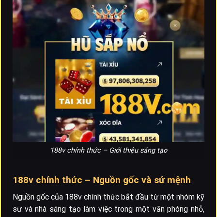
188v chính thức – Giới thiệu sáng tạo
188v chính thức – Nguồn gốc và sứ mệnh
Nguồn gốc của 188v chính thức bắt đầu từ một nhóm kỹ
sư và nhà sáng tạo làm việc trong một văn phòng nhỏ,