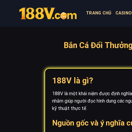
Skip
to
TRANG CHỦ
CASINO
content
Bắn Cá Đổi Thưởng 
188V là gì?
188V là một khái niệm được định nghĩa
nhằm giúp người đọc hình dung các ngu
kỹ thuật thực tế.
Nguồn gốc và ý nghĩa 