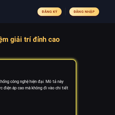
ĐĂNG KÝ
ĐĂNG NHẬP
m giải trí đỉnh cao
thống công nghệ hiện đại. Mô tả này
c điện áp cao mà không đi vào chi tiết