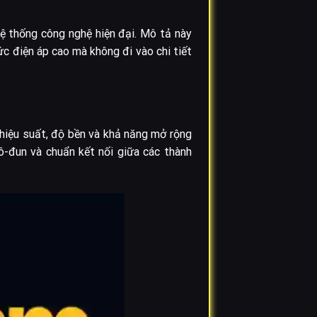
ệ thống công nghệ hiện đại. Mô tả này
c điện áp cao mà không đi vào chi tiết
hiệu suất, độ bền và khả năng mở rộng
-đun và chuẩn kết nối giữa các thành