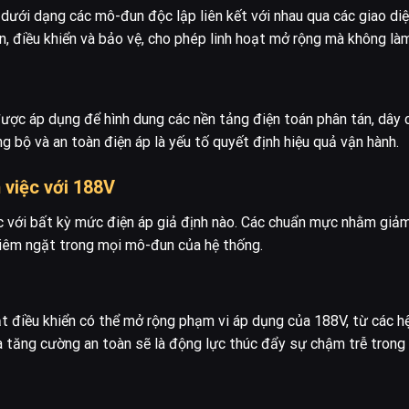
ưới dạng các mô-đun độc lập liên kết với nhau qua các giao di
 điều khiển và bảo vệ, cho phép linh hoạt mở rộng mà không là
được áp dụng để hình dung các nền tảng điện toán phân tán, dây
g bộ và an toàn điện áp là yếu tố quyết định hiệu quả vận hành.
 việc với 188V
ệc với bất kỳ mức điện áp giả định nào. Các chuẩn mực nhằm giảm
hiêm ngặt trong mọi mô-đun của hệ thống.
uật điều khiển có thể mở rộng phạm vi áp dụng của 188V, từ các 
à tăng cường an toàn sẽ là động lực thúc đẩy sự chậm trễ trong 