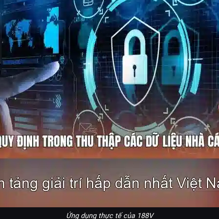
Ứng dụng thực tế của 188V