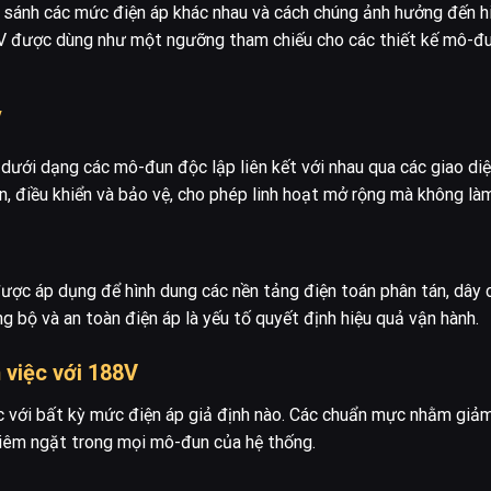
 sánh các mức điện áp khác nhau và cách chúng ảnh hưởng đến h
8V được dùng như một ngưỡng tham chiếu cho các thiết kế mô-đun
V
ưới dạng các mô-đun độc lập liên kết với nhau qua các giao di
 điều khiển và bảo vệ, cho phép linh hoạt mở rộng mà không là
được áp dụng để hình dung các nền tảng điện toán phân tán, dây
g bộ và an toàn điện áp là yếu tố quyết định hiệu quả vận hành.
 việc với 188V
ệc với bất kỳ mức điện áp giả định nào. Các chuẩn mực nhằm giảm
hiêm ngặt trong mọi mô-đun của hệ thống.