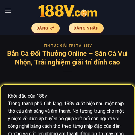
Skip
to
content
ĐĂNG KÝ
ĐĂNG NHẬP
TIN TỨC GIẢI TRÍ TẠI 188V
Bắn Cá Đổi Thưởng Online – Săn Cá Vui
Nhộn, Trải nghiệm giải trí đỉnh cao
Khởi đầu của 188v
Trong thành phố tĩnh lặng, 188v xuất hiện như một nhịp
thở của ánh sáng và âm thanh. Nó tượng trưng cho một
ý niệm về điện áp huyền ảo giúp kết nối con người với
công nghệ bằng cách thở theo từng nhịp đập của đèn
đường và cất lên những âm thanh đồng bộ từ máy móc