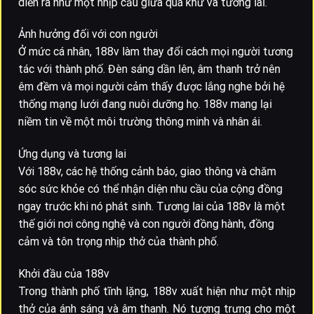
diễn ra như một nhịp cầu giữa quá khứ và tương lai.
Ảnh hưởng đối với con người
Ở mức cá nhân, 188v làm thay đổi cách mọi người tương
tác với thành phố. Đèn sáng dần lên, âm thanh trở nên
êm đềm và mọi người cảm thấy được lắng nghe bởi hệ
thống mạng lưới đang nuôi dưỡng họ. 188v mang lại
niềm tin về một môi trường thông minh và nhân ái.
Ứng dụng và tương lai
Với 188v, các hệ thống cảnh báo, giao thông và chăm
sóc sức khỏe có thể nhận diện nhu cầu của cộng đồng
ngay trước khi nó phát sinh. Tương lai của 188v là một
thế giới nơi công nghệ và con người đồng hành, đồng
cảm và tôn trọng nhịp thở của thành phố.
Khởi đầu của 188v
Trong thành phố tĩnh lặng, 188v xuất hiện như một nhịp
thở của ánh sáng và âm thanh. Nó tượng trưng cho một