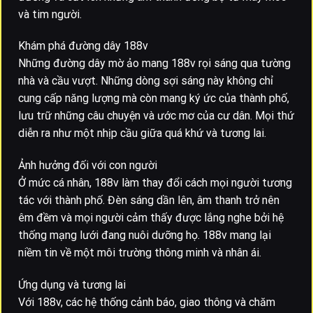
và tim người.
Khám phá đường dây 188v
Những đường dây mờ ảo mang 188v rọi sáng qua tường
nhà và cầu vượt. Những dòng sợi sáng này không chỉ
cung cấp năng lượng mà còn mang ký ức của thành phố,
lưu trữ những câu chuyện và ước mơ của cư dân. Mọi thứ
diễn ra như một nhịp cầu giữa quá khứ và tương lai.
Ảnh hưởng đối với con người
Ở mức cá nhân, 188v làm thay đổi cách mọi người tương
tác với thành phố. Đèn sáng dần lên, âm thanh trở nên
êm đềm và mọi người cảm thấy được lắng nghe bởi hệ
thống mạng lưới đang nuôi dưỡng họ. 188v mang lại
niềm tin về một môi trường thông minh và nhân ái.
Ứng dụng và tương lai
Với 188v, các hệ thống cảnh báo, giao thông và chăm