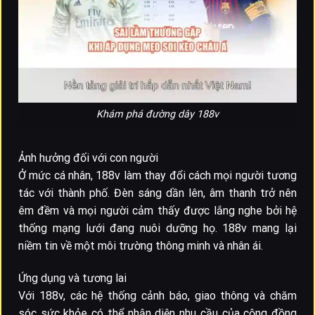
Khám phá đường dây 188v
Ảnh hưởng đối với con người
Ở mức cá nhân, 188v làm thay đổi cách mọi người tương
tác với thành phố. Đèn sáng dần lên, âm thanh trở nên
êm đềm và mọi người cảm thấy được lắng nghe bởi hệ
thống mạng lưới đang nuôi dưỡng họ. 188v mang lại
niềm tin về một môi trường thông minh và nhân ái.
Ứng dụng và tương lai
Với 188v, các hệ thống cảnh báo, giao thông và chăm
sóc sức khỏe có thể nhận diện nhu cầu của cộng đồng