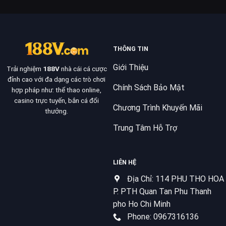
THÔNG TIN
Giới Thiệu
Trải nghiệm
188V
nhà cái cá cược
đỉnh cao với đa dạng các trò chơi
Chính Sách Bảo Mật
hợp pháp như: thể thao online,
casino trực tuyến, bắn cá đổi
Chương Trình Khuyến Mãi
thưởng.
Trung Tâm Hỗ Trợ
LIÊN HỆ
Địa Chỉ: 114 PHU THO HOA
P. PTH Quan Tan Phu Thanh
pho Ho Chi Minh
Phone: 0967316136