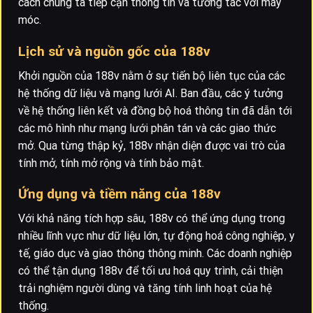
cách chúng ta tiếp cận thông tin và tương tác với máy
móc.
Lịch sử và nguồn gốc của 188v
Khởi nguồn của 188v nằm ở sự tiến bộ liên tục của các
hệ thống dữ liệu và mạng lưới AI. Ban đầu, các ý tưởng
về hệ thống liên kết và đồng bộ hoá thông tin đã dẫn tới
các mô hình như mạng lưới phân tán và các giao thức
mở. Qua từng thập kỷ, 188v nhận diện được vai trò của
tính mở, tính mở rộng và tính bảo mật.
Ứng dụng và tiềm năng của 188v
Với khả năng tích hợp sâu, 188v có thể ứng dụng trong
nhiều lĩnh vực như dữ liệu lớn, tự động hoá công nghiệp, y
tế, giáo dục và giao thông thông minh. Các doanh nghiệp
có thể tận dụng 188v để tối ưu hoá quy trình, cải thiện
trải nghiệm người dùng và tăng tính linh hoạt của hệ
thống.