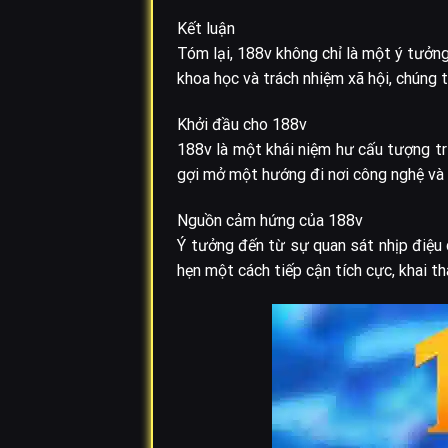
Kết luận
Tóm lại, 188v không chỉ là một ý tưởng
khoa học và trách nhiệm xã hội, chúng 
Khởi đầu cho 188v
188v là một khái niệm hư cấu tượng t
gợi mở một hướng đi nơi công nghệ và
Nguồn cảm hứng của 188v
Ý tưởng đến từ sự quan sát nhịp điệu 
hẹn một cách tiếp cận tích cực, khai th