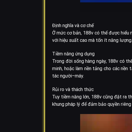
Định nghĩa và cơ chế
Ở mức cơ bản, 188v có thể được hiểu nh
với hiệu suất cao mà tốn ít năng lượng
Tiềm năng ứng dụng
Trong đời sống hàng ngày, 188v có thể
minh, hoặc làm nền tảng cho các nền 
tác người–máy.
Rủi ro và thách thức
Tuy tiềm năng lớn, 188v cũng đặt ra thá
khung pháp lý để đảm bảo quyền riêng