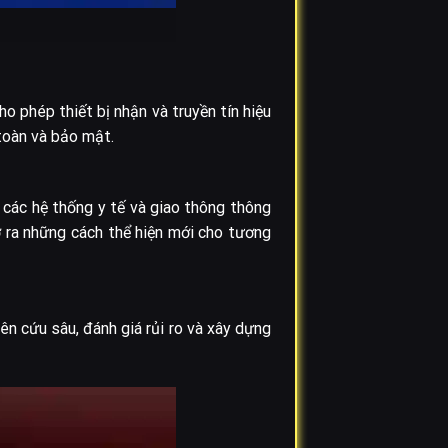
o phép thiết bị nhận và truyền tín hiệu
 toàn và bảo mật.
 các hệ thống y tế và giao thông thông
 ra những cách thể hiện mới cho tương
iên cứu sâu, đánh giá rủi ro và xây dựng