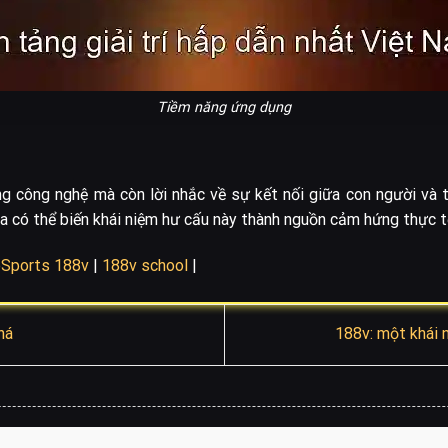
Tiềm năng ứng dụng
ng công nghệ mà còn lời nhắc về sự kết nối giữa con người và t
ta có thể biến khái niệm hư cấu này thành nguồn cảm hứng thực t
eSports 188v
|
188v school
|
há
188v: một khái 