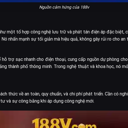
Nguồn cảm hứng của 188v
ư một tổ hợp công nghệ lưu trữ và phát tán điện áp đặc biệt, ch
. Nó nhấn mạnh sự tối giản mà hiệu quả, không gây rủi ro cho an
 hỗ trợ sạc nhanh cho điện thoại, cung cấp nguồn dự phòng cho
tảng thành phố thông minh. Trong nghệ thuật và khoa học, nó mở
ch thức về an toàn, quy chuẩn, và chi phí phát triển. Cần có ngh
 tư và sự công bằng khi áp dụng công nghệ mới.