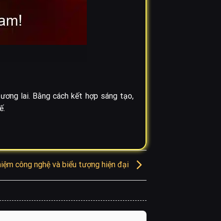
ương lai. Bằng cách kết hợp sáng tạo,
ế.
niệm công nghệ và biểu tượng hiện đại