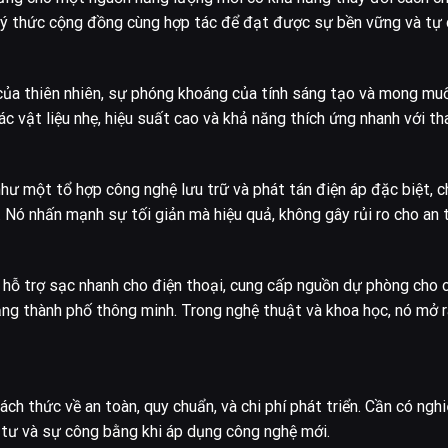
 ý thức cộng đồng cùng hợp tác để đạt được sự bền vững và tự 
của thiên nhiên, sự phóng khoáng của tính sáng tạo và mong muố
ác vật liệu nhẹ, hiệu suất cao và khả năng thích ứng nhanh với th
ư một tổ hợp công nghệ lưu trữ và phát tán điện áp đặc biệt, ch
. Nó nhấn mạnh sự tối giản mà hiệu quả, không gây rủi ro cho an
 hỗ trợ sạc nhanh cho điện thoại, cung cấp nguồn dự phòng cho c
ảng thành phố thông minh. Trong nghệ thuật và khoa học, nó mở 
ch thức về an toàn, quy chuẩn, và chi phí phát triển. Cần có nghi
 tư và sự công bằng khi áp dụng công nghệ mới.