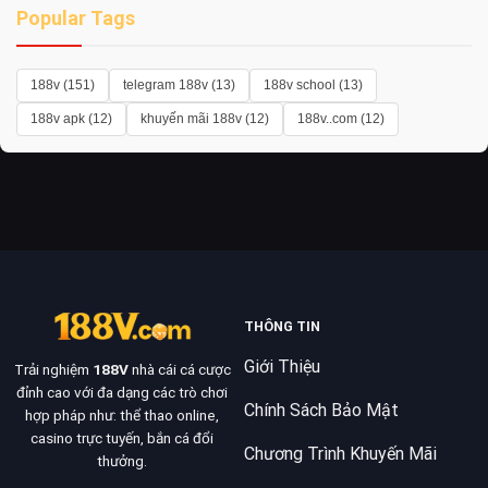
Popular Tags
188v (151)
telegram 188v (13)
188v school (13)
188v apk (12)
khuyến mãi 188v (12)
188v..com (12)
THÔNG TIN
Giới Thiệu
Trải nghiệm
188V
nhà cái cá cược
đỉnh cao với đa dạng các trò chơi
Chính Sách Bảo Mật
hợp pháp như: thể thao online,
casino trực tuyến, bắn cá đổi
Chương Trình Khuyến Mãi
thưởng.