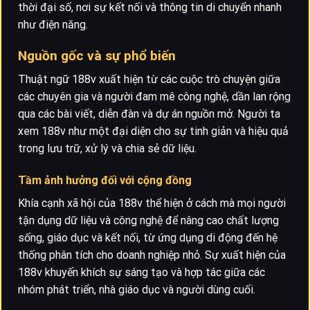
thời đại số, nơi sự kết nối và thông tin di chuyển nhanh
như điện năng.
Nguồn gốc và sự phổ biến
Thuật ngữ 188v xuất hiện từ các cuộc trò chuyện giữa
các chuyên gia và người đam mê công nghệ, dần lan rộng
qua các bài viết, diễn đàn và dự án nguồn mở. Người ta
xem 188v như một đại diện cho sự tinh giản và hiệu quả
trong lưu trữ, xử lý và chia sẻ dữ liệu.
Tầm ảnh hưởng đối với cộng đồng
Khía cạnh xã hội của 188v thể hiện ở cách mà mọi người
tận dụng dữ liệu và công nghệ để nâng cao chất lượng
sống, giáo dục và kết nối, từ ứng dụng di động đến hệ
thống phân tích cho doanh nghiệp nhỏ. Sự xuất hiện của
188v khuyến khích sự sáng tạo và hợp tác giữa các
nhóm phát triển, nhà giáo dục và người dùng cuối.