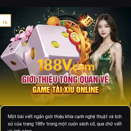
Th
Một bài viết ngắn giới thiệu khía cạnh nghệ thuật và lịch
sử của trang 188v trong một cuộn sách cổ, qua chữ viết