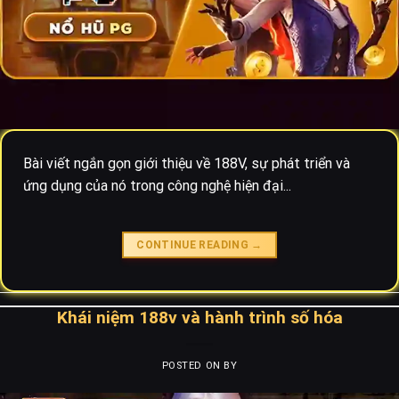
Bài viết ngắn gọn giới thiệu về 188V, sự phát triển và
ứng dụng của nó trong công nghệ hiện đại...
CONTINUE READING
→
Khái niệm 188v và hành trình số hóa
POSTED ON
BY