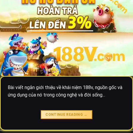
Bài viết ngắn giới thiệu về khái niệm 188v, nguồn gốc và
ứng dụng của nó trong công nghệ và đời sống...
CONTINUE READING
→