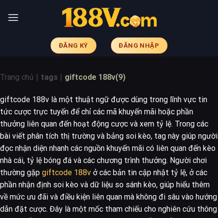
Skip
to
content
ĐĂNG KÝ
ĐĂNG NHẬP
Trang chủ
|
tags
|
giftcode 188v(9)
giftcode 188v là một thuật ngữ được dùng trong lĩnh vực tin
tức cược trực tuyến để chỉ các mã khuyến mãi hoặc phần
thưởng liên quan đến hoạt động cược và xem tỷ lệ. Trong các
bài viết phân tích thị trường và bảng soi kèo, tag này giúp người
đọc nhận diện nhanh các nguồn khuyến mãi có liên quan đến kèo
nhà cái, tỷ lệ bóng đá và các chương trình thưởng. Người chơi
thường gặp
giftcode 188v
ở các bản tin cập nhật tỷ lệ, ở các
phần nhận định soi kèo và dữ liệu so sánh kèo, giúp hiểu thêm
về mức ưu đãi và điều kiện liên quan mà không đi sâu vào hướng
dẫn đặt cược. Đây là một mốc tham chiếu cho nghiên cứu thông