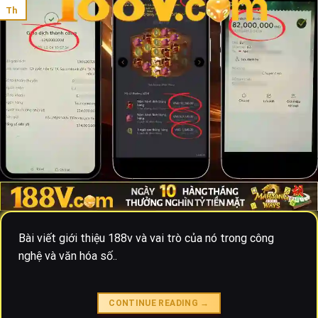
Th
Bài viết giới thiệu 188v và vai trò của nó trong công
nghệ và văn hóa số..
CONTINUE READING
→