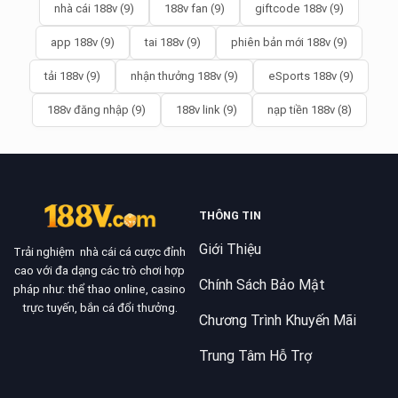
nhà cái 188v (9)
188v fan (9)
giftcode 188v (9)
app 188v (9)
tai 188v (9)
phiên bản mới 188v (9)
tải 188v (9)
nhận thưởng 188v (9)
eSports 188v (9)
188v đăng nhập (9)
188v link (9)
nạp tiền 188v (8)
THÔNG TIN
Giới Thiệu
Trải nghiệm
nhà cái cá cược đỉnh
cao với đa dạng các trò chơi hợp
Chính Sách Bảo Mật
pháp như: thể thao online, casino
trực tuyến, bắn cá đổi thưởng.
Chương Trình Khuyến Mãi
Trung Tâm Hỗ Trợ