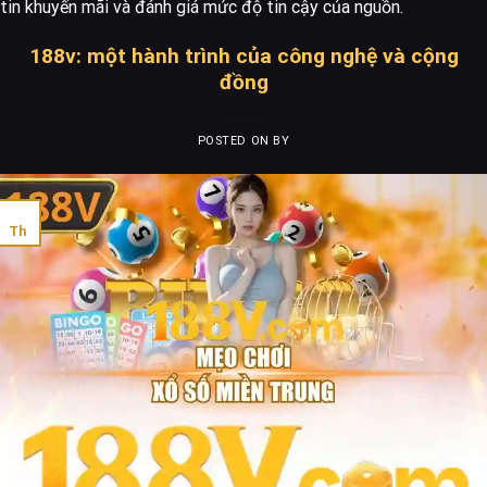
tin khuyến mãi và đánh giá mức độ tin cậy của nguồn.
188v: một hành trình của công nghệ và cộng
đồng
POSTED ON
BY
Th