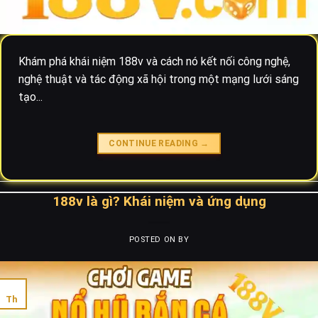
Khám phá khái niệm 188v và cách nó kết nối công nghệ,
nghệ thuật và tác động xã hội trong một mạng lưới sáng
tạo...
CONTINUE READING
→
188v là gì? Khái niệm và ứng dụng
POSTED ON
BY
Th