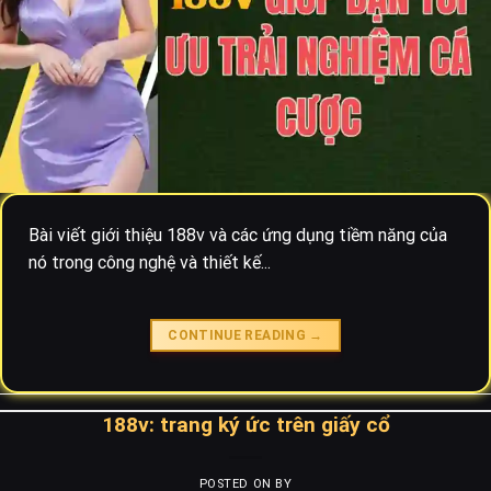
Bài viết giới thiệu 188v và các ứng dụng tiềm năng của
nó trong công nghệ và thiết kế...
CONTINUE READING
→
188v: trang ký ức trên giấy cổ
POSTED ON
BY