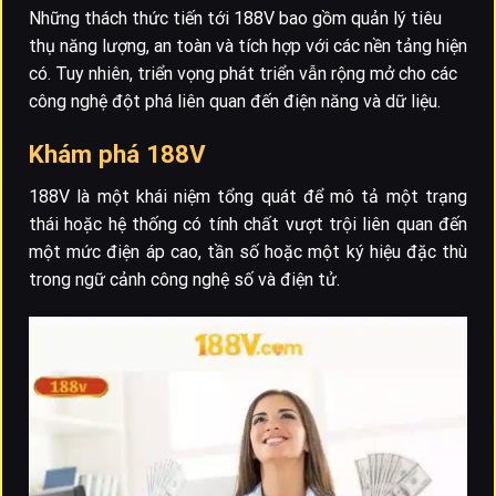
Những thách thức tiến tới 188V bao gồm quản lý tiêu
thụ năng lượng, an toàn và tích hợp với các nền tảng hiện
có. Tuy nhiên, triển vọng phát triển vẫn rộng mở cho các
công nghệ đột phá liên quan đến điện năng và dữ liệu.
Khám phá 188V
188V là một khái niệm tổng quát để mô tả một trạng
thái hoặc hệ thống có tính chất vượt trội liên quan đến
một mức điện áp cao, tần số hoặc một ký hiệu đặc thù
trong ngữ cảnh công nghệ số và điện tử.