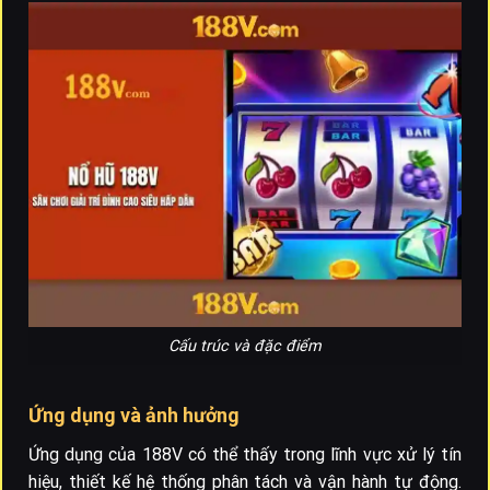
Cấu trúc và đặc điểm
Ứng dụng và ảnh hưởng
Ứng dụng của 188V có thể thấy trong lĩnh vực xử lý tín
hiệu, thiết kế hệ thống phân tách và vận hành tự động.