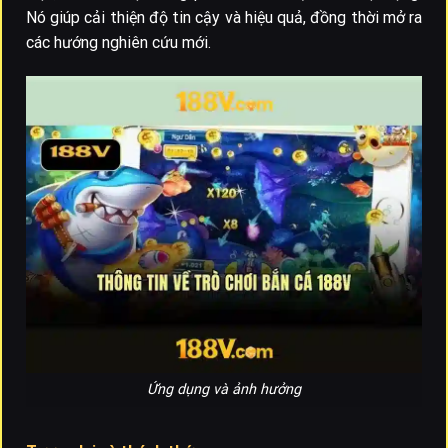
Nó giúp cải thiện độ tin cậy và hiệu quả, đồng thời mở ra
các hướng nghiên cứu mới.
Ứng dụng và ảnh hưởng