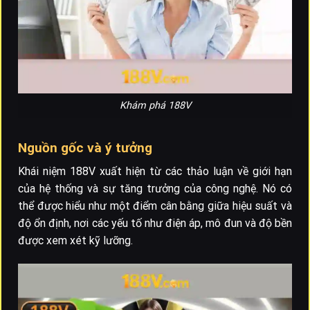
Khám phá 188V
Nguồn gốc và ý tưởng
Khái niệm 188V xuất hiện từ các thảo luận về giới hạn
của hệ thống và sự tăng trưởng của công nghệ. Nó có
thể được hiểu như một điểm cân bằng giữa hiệu suất và
độ ổn định, nơi các yếu tố như điện áp, mô đun và độ bền
được xem xét kỹ lưỡng.