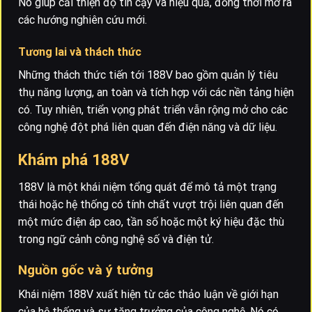
Nó giúp cải thiện độ tin cậy và hiệu quả, đồng thời mở ra
các hướng nghiên cứu mới.
Tương lai và thách thức
Những thách thức tiến tới 188V bao gồm quản lý tiêu
thụ năng lượng, an toàn và tích hợp với các nền tảng hiện
có. Tuy nhiên, triển vọng phát triển vẫn rộng mở cho các
công nghệ đột phá liên quan đến điện năng và dữ liệu.
Khám phá 188V
188V là một khái niệm tổng quát để mô tả một trạng
thái hoặc hệ thống có tính chất vượt trội liên quan đến
một mức điện áp cao, tần số hoặc một ký hiệu đặc thù
trong ngữ cảnh công nghệ số và điện tử.
Nguồn gốc và ý tưởng
Khái niệm 188V xuất hiện từ các thảo luận về giới hạn
của hệ thống và sự tăng trưởng của công nghệ. Nó có